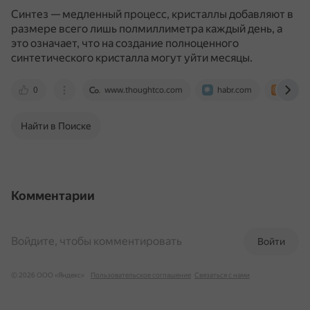
Синтез — медленный процесс, кристаллы добавляют в
размере всего лишь полмиллиметра каждый день, а
это означает, что на создание полноценного
синтетического кристалла могут уйти месяцы.
0
www.thoughtco.com
habr.com
www.l
Найти в Поиске
Комментарии
Войдите, чтобы комментировать
Войти
© 2026 ООО «Яндекс»
Пользовательское соглашение
Связаться с нами