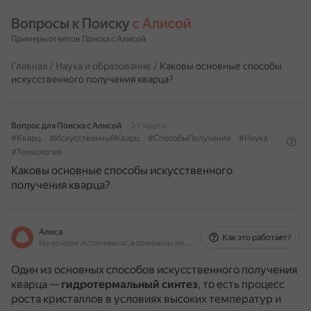
Вопросы к Поиску 
с Алисой
Примеры ответов Поиска с Алисой
Главная
/
Наука и образование
/
Каковы основные способы
искусственного получения кварца?
Вопрос для Поиска с Алисой
21 марта
#Кварц
#ИскусственныйКварц
#СпособыПолучения
#Наука
#Технологии
Каковы основные способы искусственного
получения кварца?
Алиса
Как это работает?
На основе источников, возможны неточности
Один из основных способов искусственного получения
кварца —
гидротермальный синтез
, то есть процесс
роста кристаллов в условиях высоких температур и