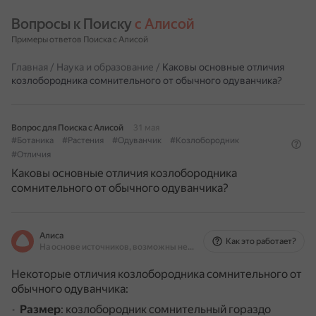
Вопросы к Поиску 
с Алисой
Примеры ответов Поиска с Алисой
Главная
/
Наука и образование
/
Каковы основные отличия
козлобородника сомнительного от обычного одуванчика?
Вопрос для Поиска с Алисой
31 мая
#Ботаника
#Растения
#Одуванчик
#Козлобородник
#Отличия
Каковы основные отличия козлобородника
сомнительного от обычного одуванчика?
Алиса
Как это работает?
На основе источников, возможны неточности
Некоторые отличия козлобородника сомнительного от
обычного одуванчика:
Размер
: козлобородник сомнительный гораздо