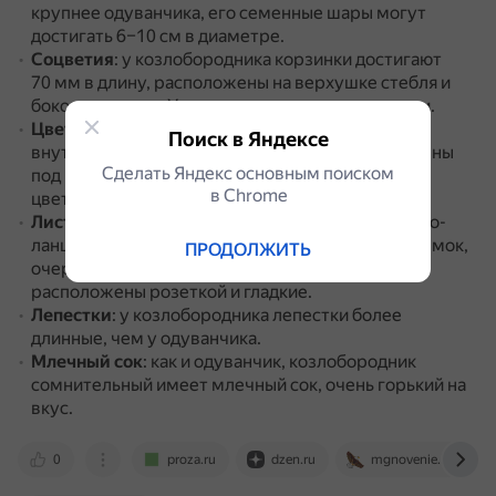
крупнее одуванчика, его семенные шары могут
достигать 6–10 см в диаметре.
Соцветия
: у козлобородника корзинки достигают
70 мм в длину, расположены на верхушке стебля и
боковых ветках.
У одуванчика соцветия-зонтики.
Цветоносы
: у козлобородника вздутые, пустые
Поиск в Яндексе
внутри, достигают до 1,5 см в диаметре, утолщены
Сделать Яндекс основным поиском
под корзинками в виде булавы.
У одуванчика
в Сhrome
цветоносы полые.
Листья
: у козлобородника линейные или линейно-
ланцетные, с цельными краями без зубцов и выемок,
ПРОДОЛЖИТЬ
очередные и сидячие.
У одуванчика листья
расположены розеткой и гладкие.
Лепестки
: у козлобородника лепестки более
длинные, чем у одуванчика.
Млечный сок
: как и одуванчик, козлобородник
сомнительный имеет млечный сок, очень горький на
вкус.
0
proza.ru
dzen.ru
mgnovenie.info