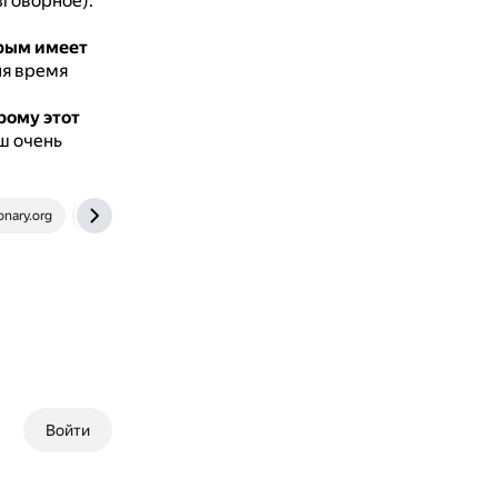
зговорное).
орым имеет
ня время
рому этот
ш очень
onary.org
yandex.ru
Войти