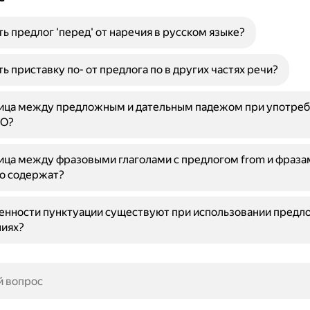
ть предлог 'перед' от наречия в русском языке?
ть приставку по- от предлога по в других частях речи?
ница между предложным и дательным падежом при употре
ПО?
ица между фразовыми глаголами с предлогом from и фраза
о содержат?
енности пунктуации существуют при использовании предло
иях?