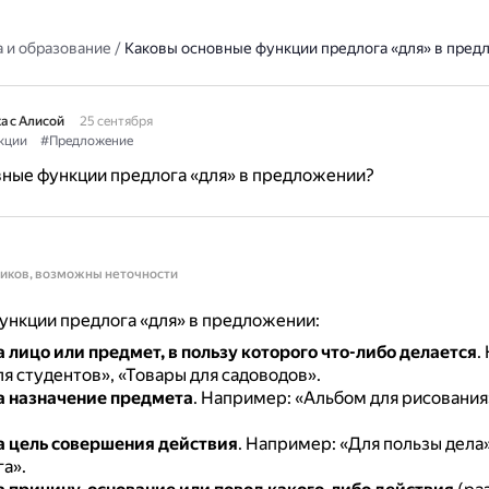
 и образование
/
Каковы основные функции предлога «для» в пред
а с Алисой
25 сентября
кции
#Предложение
ные функции предлога «для» в предложении?
ников, возможны неточности
нкции предлога «для» в предложении:
а лицо или предмет, в пользу которого что-либо делается
.
я студентов», «Товары для садоводов».
а назначение предмета
.
Например: «Альбом для рисования»
а цель совершения действия
.
Например: «Для пользы дела»
а».