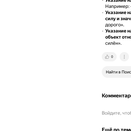
Указание н
Например: 
Указание н
силу и знач
дорого».
Указание н
объект отн
силён».
0
Найти в Пои
Комментар
Войдите, чт
Ещё по тем