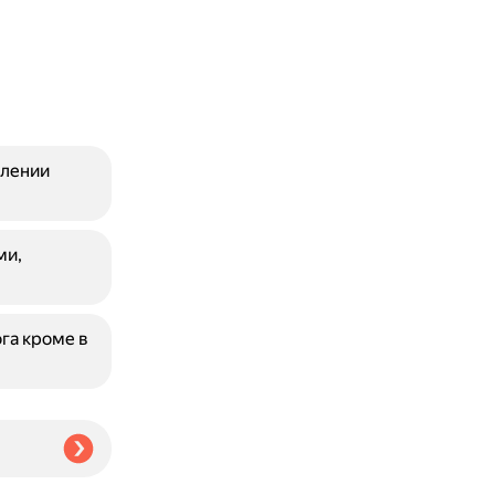
блении
ми,
га кроме в