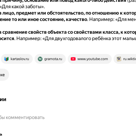
а причину, основание или повод какого-либо действия
(ра
«Для какой заботы».
а лицо, предмет или обстоятельство, по отношению к кот
ение то или иное состояние, качество
.
Например: «Для ме
а сравнение свойств объекта со свойствами класса, к кото
осится
.
Например: «Для двухгодовалого ребёнка этот малы
kartaslov.ru
gramota.ru
www.youtube.com
ru.wikti
ске
ии
обы комментировать
е