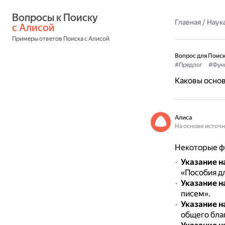
Вопросы к Поиску 
Главная
/
Наука
с Алисой
Примеры ответов Поиска с Алисой
Вопрос для Поиск
#Предлог
#Фун
Каковы основ
Алиса
На основе источ
Некоторые фу
Указание н
«Пособия дл
Указание н
писем».
Указание н
общего благ