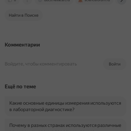
0
docs.nevacert.ru
scienceforum.ru
www
Найти в Поиске
Комментарии
Войдите, чтобы комментировать
Войти
Ещё по теме
Какие основные единицы измерения используются
в лабораторной диагностике?
Почему в разных странах используются различные