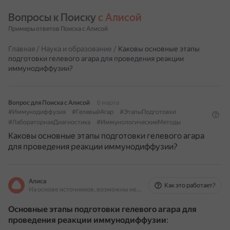
Вопросы к Поиску 
с Алисой
Примеры ответов Поиска с Алисой
Главная
/
Наука и образование
/
Каковы основные этапы
подготовки гелевого агара для проведения реакции
иммунодиффузии?
Вопрос для Поиска с Алисой
6 марта
#Иммунодиффузия
#ГелевыйАгар
#ЭтапыПодготовки
#ЛабораторнаяДиагностика
#ИммунологическиеМетоды
Каковы основные этапы подготовки гелевого агара
для проведения реакции иммунодиффузии?
Алиса
Как это работает?
На основе источников, возможны неточности
Основные этапы подготовки гелевого агара для
проведения реакции иммунодиффузии
: