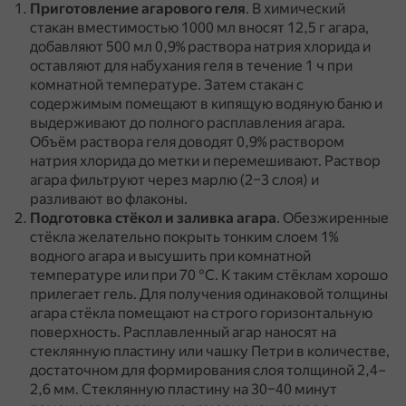
Приготовление агарового геля
.
В химический
стакан вместимостью 1000 мл вносят 12,5 г агара,
добавляют 500 мл 0,9% раствора натрия хлорида и
оставляют для набухания геля в течение 1 ч при
комнатной температуре.
Затем стакан с
содержимым помещают в кипящую водяную баню и
выдерживают до полного расплавления агара.
Объём раствора геля доводят 0,9% раствором
натрия хлорида до метки и перемешивают.
Раствор
агара фильтруют через марлю (2–3 слоя) и
разливают во флаконы.
Подготовка стёкол и заливка агара
.
Обезжиренные
стёкла желательно покрыть тонким слоем 1%
водного агара и высушить при комнатной
температуре или при 70 °С.
К таким стёклам хорошо
прилегает гель.
Для получения одинаковой толщины
агара стёкла помещают на строго горизонтальную
поверхность.
Расплавленный агар наносят на
стеклянную пластину или чашку Петри в количестве,
достаточном для формирования слоя толщиной 2,4–
2,6 мм.
Стеклянную пластину на 30–40 минут