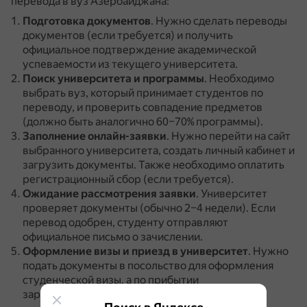
перевода в вуз Азербайджана:
Подготовка документов
.
Нужно сделать переводы
документов (если требуется) и получить
официальное подтверждение академической
успеваемости из текущего университета.
Поиск университета и программы
.
Необходимо
выбрать вуз, который принимает студентов по
переводу, и проверить совпадение предметов
(должно быть аналогично 60–70% программы).
Заполнение онлайн-заявки
.
Нужно перейти на сайт
выбранного университета, создать личный кабинет и
загрузить документы.
Также необходимо оплатить
регистрационный сбор (если требуется).
Ожидание рассмотрения заявки
.
Университет
проверяет документы (обычно 2–4 недели).
Если
перевод одобрен, студенту отправляют
официальное письмо о зачислении.
Оформление визы и приезд в университет
.
Нужно
подать документы в посольство для оформления
студенческой визы, а по прибытии
зарегистрироваться в миграционной службе.