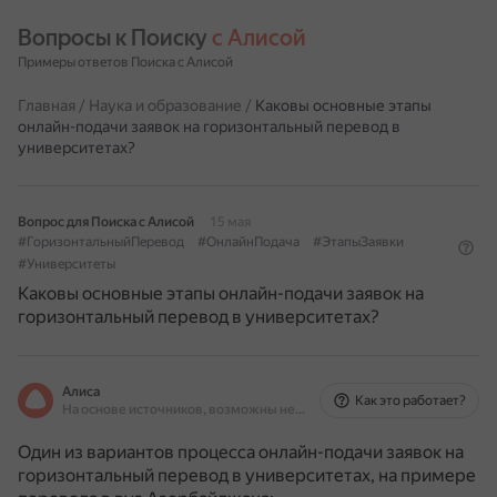
Вопросы к Поиску 
с Алисой
Примеры ответов Поиска с Алисой
Главная
/
Наука и образование
/
Каковы основные этапы
онлайн-подачи заявок на горизонтальный перевод в
университетах?
Вопрос для Поиска с Алисой
15 мая
#ГоризонтальныйПеревод
#ОнлайнПодача
#ЭтапыЗаявки
#Университеты
Каковы основные этапы онлайн-подачи заявок на
горизонтальный перевод в университетах?
Алиса
Как это работает?
На основе источников, возможны неточности
Один из вариантов процесса онлайн-подачи заявок на
горизонтальный перевод в университетах, на примере