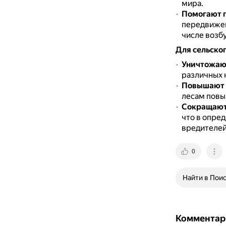
мира.
Помогают 
передвижен
числе возб
Для сельског
Уничтожаю
различных 
Повышают 
лесам повы
Сокращают
что в опре
вредителей
0
Найти в Пои
Комментар