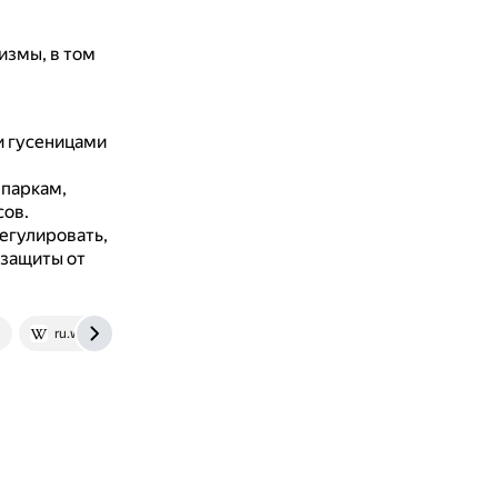
измы, в том
и гусеницами
 паркам,
сов.
егулировать,
 защиты от
ru.wikipedia.org