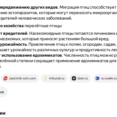
передвижению других видов
.
Миграция птиц способствует
ию эктопаразитов, которые могут переносить микроорган
удителей человеческих заболеваний.
о хозяйства
перелётные птицы:
т вредителей
.
Насекомоядные птицы питаются личинками 
насекомых, которые приносят растениям большой вред.
урожайность
.
Привлечение птиц к полям, огородам, садам,
шает урожайность различных культур и продуктивность ле
 использование ядохимикатов
.
Численность птиц можно р
делённой степени сокращает применение ядохимикатов для
.
zaochnik-com.com
infourok.ru
dzen.ru
ru.ruwiki.ru
ске
ии