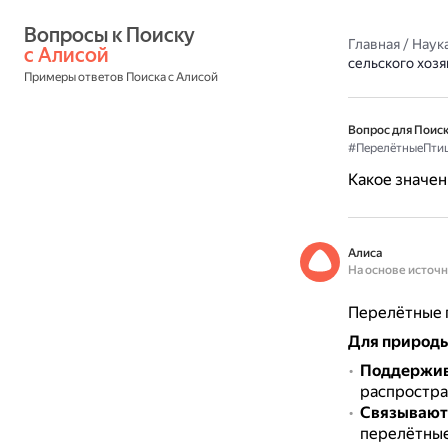
Вопросы к Поиску 
Главная
/
Наука
с Алисой
сельского хозя
Примеры ответов Поиска с Алисой
Вопрос для Поиск
#ПерелётныеПти
Какое значен
Алиса
На основе источ
Перелётные п
Для природ
Поддержив
распростра
Связывают
перелётные