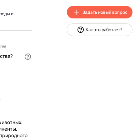
Задать новый вопрос
роды и
Как это работает?
гия
ства?
.
животных.
иненты,
 природного