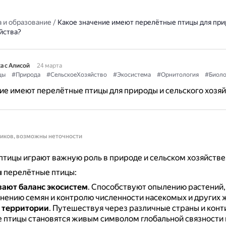
 и образование
/
Какое значение имеют перелётные птицы для при
йства?
а с Алисой
24 марта
цы
#Природа
#СельскоеХозяйство
#Экосистема
#Орнитология
#Биоло
ие имеют перелётные птицы для природы и сельского хозяй
ников, возможны неточности
тицы играют важную роль в природе и сельском хозяйстве
ы
перелётные птицы:
ают баланс экосистем
.
Способствуют опылению растений,
нению семян и контролю численности насекомых и других 
 территории
.
Путешествуя через различные страны и конт
 птицы становятся живым символом глобальной связности