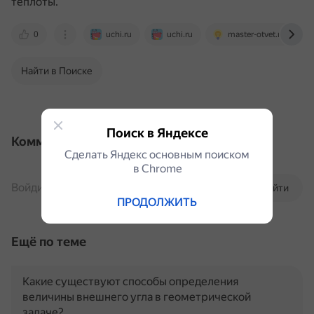
теплоты.
0
uchi.ru
uchi.ru
master-otvet.ru
Найти в Поиске
Поиск в Яндексе
Комментарии
Сделать Яндекс основным поиском
в Сhrome
Войдите, чтобы комментировать
Войти
ПРОДОЛЖИТЬ
Ещё по теме
Какие существуют способы определения
величины внешнего угла в геометрической
задаче?