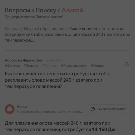
Вопросы к Поиску 
с Алисой
Примеры ответов Поиска с Алисой
Главная
/
Наука и образование
/
Какое количество теплоты
потребуется чтобы расплавить олово массой 240 г взятого при
температуре…
Вопрос из Яндекс Кью
22 ноября
#Физика
#Задача
#Теплота
#Расплавление
#Олово
Какое количество теплоты потребуется чтобы
расплавить олово массой 240 г взятого при
температуре плавления?
Алиса
Как это работает?
На основе источников, возможны неточности
Для плавления олова массой 240 г, взятого при
температуре плавления, потребуется
14 160 Дж