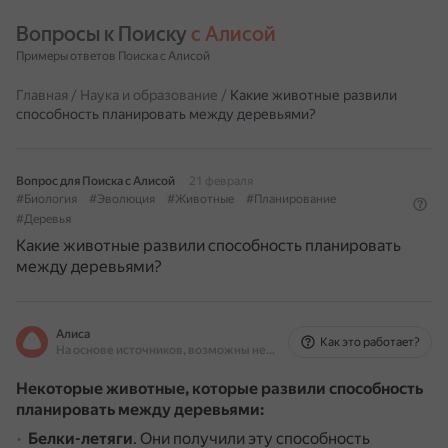
Вопросы к Поиску 
с Алисой
Примеры ответов Поиска с Алисой
Главная
/
Наука и образование
/
Какие животные развили
способность планировать между деревьями?
Вопрос для Поиска с Алисой
21 февраля
#Биология
#Эволюция
#Животные
#Планирование
#Деревья
Какие животные развили способность планировать
между деревьями?
Алиса
Как это работает?
На основе источников, возможны неточности
Некоторые животные, которые развили способность
планировать между деревьями:
Белки-летяги
.
Они получили эту способность