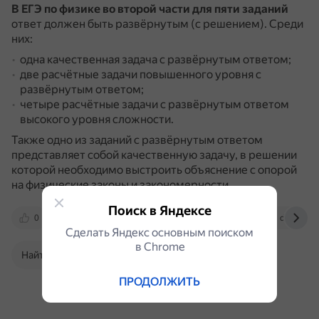
В ЕГЭ по физике
во второй части
для пяти заданий
ответ должен быть развёрнутым (с решением).
Среди
них:
одна качественная задача с развёрнутым ответом;
две расчётные задачи повышенного уровня с
развёрнутым ответом;
четыре расчётные задачи с развёрнутым ответом
высокого уровня сложности.
Также одно из заданий с развёрнутым ответом
представляет собой качественную задачу, в решении
которой необходимо выстроить объяснение с опорой
на физические законы и закономерности.
Поиск в Яндексе
0
media.foxford.ru
spadilo.ru
doc.fipi.ru
Сделать Яндекс основным поиском
в Сhrome
Найти в Поиске
ПРОДОЛЖИТЬ