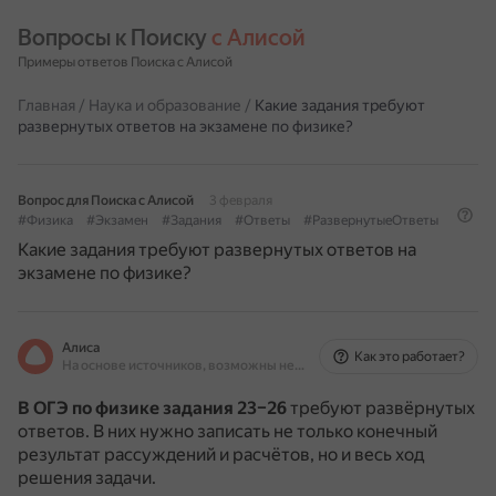
Вопросы к Поиску 
с Алисой
Примеры ответов Поиска с Алисой
Главная
/
Наука и образование
/
Какие задания требуют
развернутых ответов на экзамене по физике?
Вопрос для Поиска с Алисой
3 февраля
#Физика
#Экзамен
#Задания
#Ответы
#РазвернутыеОтветы
Какие задания требуют развернутых ответов на
экзамене по физике?
Алиса
Как это работает?
На основе источников, возможны неточности
В ОГЭ по физике
задания 23–26
требуют развёрнутых
ответов.
В них нужно записать не только конечный
результат рассуждений и расчётов, но и весь ход
решения задачи.