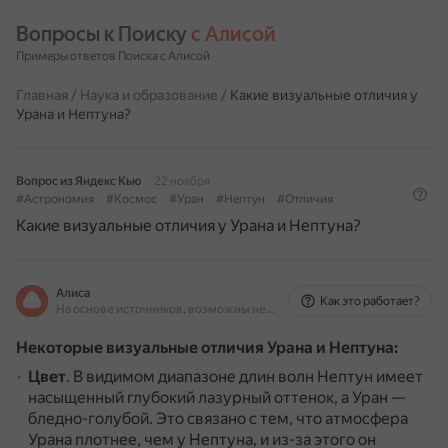
Вопросы к Поиску 
с Алисой
Примеры ответов Поиска с Алисой
Главная
/
Наука и образование
/
Какие визуальные отличия у
Урана и Нептуна?
Вопрос из Яндекс Кью
22 ноября
#Астрономия
#Космос
#Уран
#Нептун
#Отличия
Какие визуальные отличия у Урана и Нептуна?
Алиса
Как это работает?
На основе источников, возможны неточности
Некоторые визуальные отличия Урана и Нептуна:
Цвет
.
В видимом диапазоне длин волн Нептун имеет
насыщенный глубокий лазурный оттенок, а Уран —
бледно-голубой.
Это связано с тем, что атмосфера
Урана плотнее, чем у Нептуна, и из-за этого он