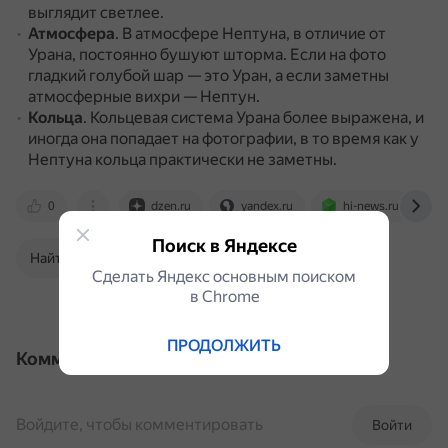
выглядит светлее.
Атмосфера
.
В атмосфере Нептуна, в отличие от
Урана, постоянно бушуют шторма.
Если на фото
гладкий голубой шар — это Уран, а если заметны
атмосферные вихри — Нептун.
Кольца
.
Кольцевая система Урана более выражена, и
иногда она попадает на фотографии, в то время как у
Нептуна кольца практически не заметны.
0
dzen.ru
yandex.ru
hi-news.ru
Поиск в Яндексе
Найти в Поиске
Сделать Яндекс основным поиском
в Сhrome
ПРОДОЛЖИТЬ
Комментарии
Войдите, чтобы комментировать
Войти