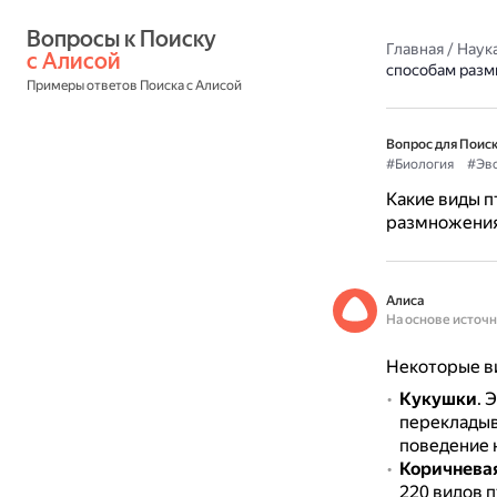
Вопросы к Поиску 
Главная
/
Наука
с Алисой
способам раз
Примеры ответов Поиска с Алисой
Вопрос для Поиск
#Биология
#Эв
Какие виды п
размножени
Алиса
На основе источ
Некоторые в
Кукушки
.
Э
перекладыв
поведение 
Коричневая
220 видов п