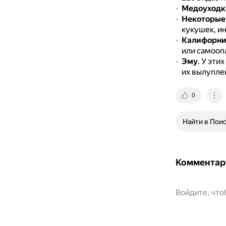
Медоуходк
Некоторые
кукушек, ин
Калифорни
или самооп
Эму
.
У этих
их вылупле
0
Найти в Пои
Комментар
Войдите, чт