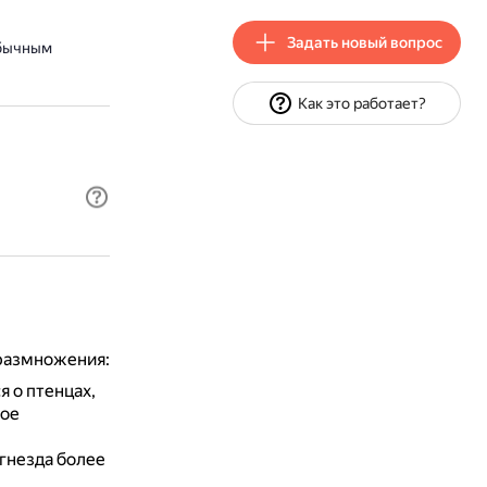
Задать новый вопрос
обычным
Как это работает?
размножения:
я о птенцах,
кое
 гнезда более