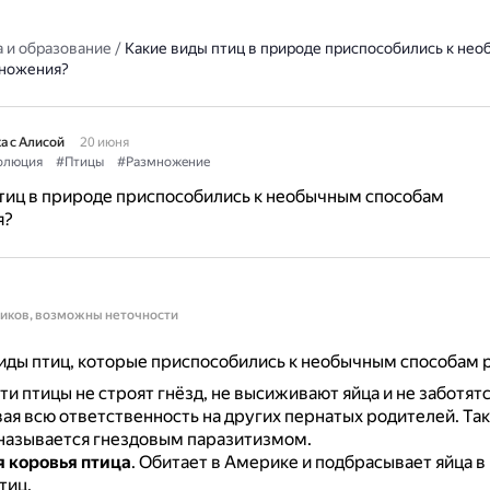
 и образование
/
Какие виды птиц в природе приспособились к не
множения?
а с Алисой
20 июня
олюция
#Птицы
#Размножение
тиц в природе приспособились к необычным способам
я?
ников, возможны неточности
иды птиц, которые приспособились к необычным способам 
ти птицы не строят гнёзд, не высиживают яйца и не заботятс
ая всю ответственность на других пернатых родителей.
Та
называется гнездовым паразитизмом.
 коровья птица
.
Обитает в Америке и подбрасывает яйца в
тиц.