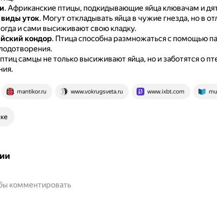
и
.
Африканские птицы, подкидывающие яйца клювачам и дя
 виды уток
.
Могут откладывать яйца в чужие гнезда, но в от
огда и сами высиживают свою кладку.
йский кондор
.
Птица способна размножаться с помощью п
лодотворения.
 птиц самцы не только высиживают яйца, но и заботятся о пт
ния.
mantikor.ru
www.vokrugsveta.ru
www.ixbt.com
mul
ске
ии
обы комментировать