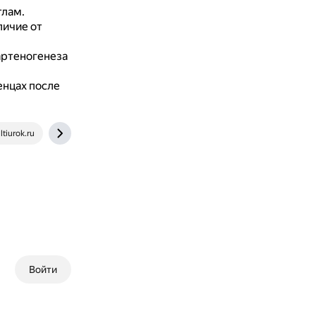
тлам.
личие от
артеногенеза
енцах после
tiurok.ru
dzen.ru
Войти