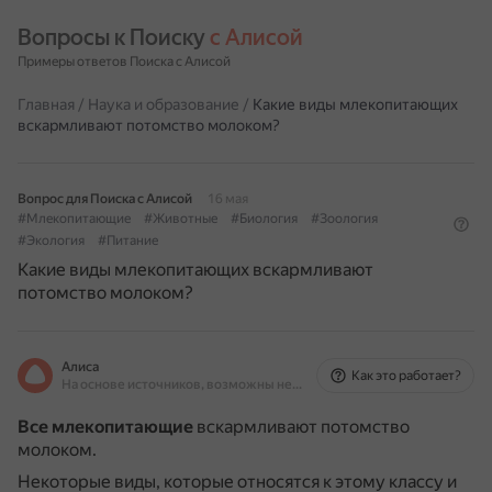
Вопросы к Поиску 
с Алисой
Примеры ответов Поиска с Алисой
Главная
/
Наука и образование
/
Какие виды млекопитающих
вскармливают потомство молоком?
Вопрос для Поиска с Алисой
16 мая
#Млекопитающие
#Животные
#Биология
#Зоология
#Экология
#Питание
Какие виды млекопитающих вскармливают
потомство молоком?
Алиса
Как это работает?
На основе источников, возможны неточности
Все млекопитающие
вскармливают потомство
молоком.
Некоторые виды, которые относятся к этому классу и