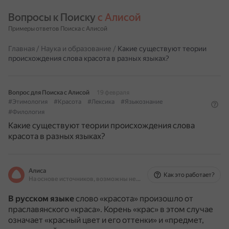
Вопросы к Поиску 
с Алисой
Примеры ответов Поиска с Алисой
Главная
/
Наука и образование
/
Какие существуют теории
происхождения слова красота в разных языках?
Вопрос для Поиска с Алисой
19 февраля
#Этимология
#Красота
#Лексика
#Языкознание
#Филология
Какие существуют теории происхождения слова
красота в разных языках?
Алиса
Как это работает?
На основе источников, возможны неточности
В русском языке
слово «красота» произошло от
праславянского «краса».
Корень «крас» в этом случае
означает «красный цвет и его оттенки» и «предмет,