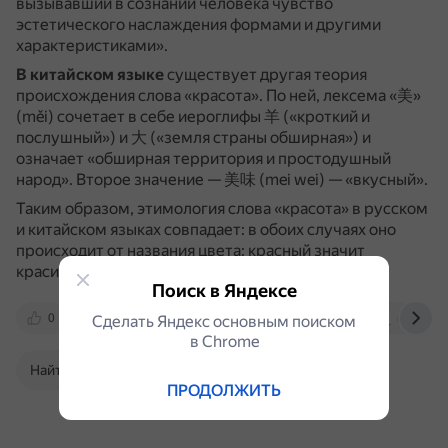
вызывавший в сознании человека чувство
эстетического наслаждения формами и другими
характеристиками».
В китайском языке
существует другая теория
происхождения слова «красота».
По ней, лексема «美»
(měi) сочетает в себе иероглифы 羊 («кроткий и
послушный») и 大 («земля страны обширная») и
означает «обширная территория и простодушный
народ».
Второе значение — 美味 (mei wei) — «вкусный».
Таким образом, этимология слова «красота» в русском
и китайском языках совпадает: в обоих случаях оно
происходит от названия цвета: красный значит
красивый.
Поиск в Яндексе
0
amgpgu.ru
portfolio.vvsu.ru
nauchkor
Сделать Яндекс основным поиском
в Сhrome
Найти в Поиске
ПРОДОЛЖИТЬ