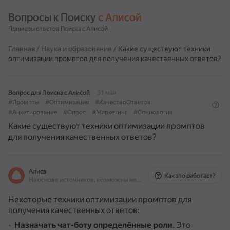
Вопросы к Поиску 
с Алисой
Примеры ответов Поиска с Алисой
Главная
/
Наука и образование
/
Какие существуют техники
оптимизации промптов для получения качественных ответов?
Вопрос для Поиска с Алисой
31 мая
#Промпты
#Оптимизация
#КачествоОтветов
#Анкетирование
#Опрос
#Маркетинг
#Социология
Какие существуют техники оптимизации промптов
для получения качественных ответов?
Алиса
Как это работает?
На основе источников, возможны неточности
Некоторые техники оптимизации промптов для
получения качественных ответов:
Назначать чат-боту определённые роли
.
Это