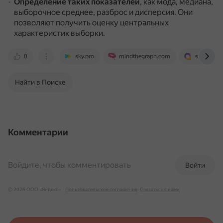
Определение таких показателей
, как мода, медиана,
выборочное среднее, разброс и дисперсия.
Они
позволяют получить оценку центральных
характеристик выборки.
0
sky.pro
mindthegraph.com
spravochn
Найти в Поиске
Комментарии
Войдите, чтобы комментировать
Войти
© 2026 ООО «Яндекс»
Пользовательское соглашение
Связаться с нами