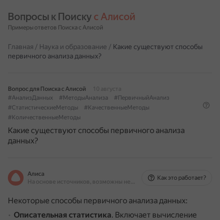
Вопросы к Поиску 
с Алисой
Примеры ответов Поиска с Алисой
Главная
/
Наука и образование
/
Какие существуют способы
первичного анализа данных?
Вопрос для Поиска с Алисой
10 августа
#АнализДанных
#МетодыАнализа
#ПервичныйАнализ
#СтатистическиеМетоды
#КачественныеМетоды
#КоличественныеМетоды
Какие существуют способы первичного анализа
данных?
Алиса
Как это работает?
На основе источников, возможны неточности
Некоторые способы первичного анализа данных:
Описательная статистика
.
Включает вычисление