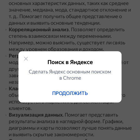
основных характеристик данных, таких как среднее
значение, медиана, мода, стандартное отклонение и
т. д..
Помогает получить общее представление о
данных и выявить основные тенденции.
Корреляционный анализ
.
Позволяет определить
степень взаимосвязи между переменными.
Например, можно выяснить, существует ли связь
между уровнем образования и доходом.
Регрессионный анализ
.
Используется для
Поиск в Яндексе
моделирования зависимости одной переменной от
другой.
Позволяет предсказывать значения
Сделать Яндекс основным поиском
зависимой переменной на основе значений
в Сhrome
независимых переменных.
Кластерный анализ
.
Позволяет группировать
ПРОДОЛЖИТЬ
объекты на основе их схожести.
Этот метод часто
используется в маркетинге для сегментации
клиентов.
Визуализация данных
.
Помогает представить
результаты анализа в наглядной форме.
Графики,
диаграммы и карты позволяют лучше понять данные
и выявить скрытые закономерности.