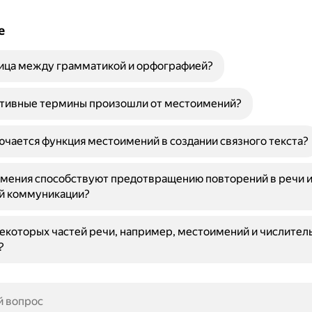
е
ница между грамматикой и орфографией?
ртивные термины произошли от местоимений?
ючается функция местоимений в создании связного текста?
имения способствуют предотвращению повторений в речи 
й коммуникации?
екоторых частей речи, например, местоимений и числитель
?