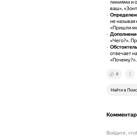
линиями и 
ваш», «Зонт
Определен
не называя 
«Пришли мои
Дополнени
«Чего?».
Пр
Обстоятель
отвечает на
«Почему?»
0
Найти в Пои
Комментар
Войдите, чт