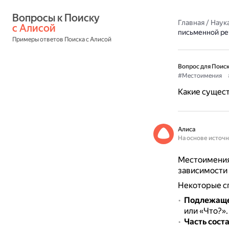
Вопросы к Поиску 
Главная
/
Наука
с Алисой
письменной ре
Примеры ответов Поиска с Алисой
Вопрос для Поиск
#Местоимения
Какие сущес
Алиса
На основе источ
Местоимения 
зависимости 
Некоторые с
Подлежащ
или «Что?»
Часть сост