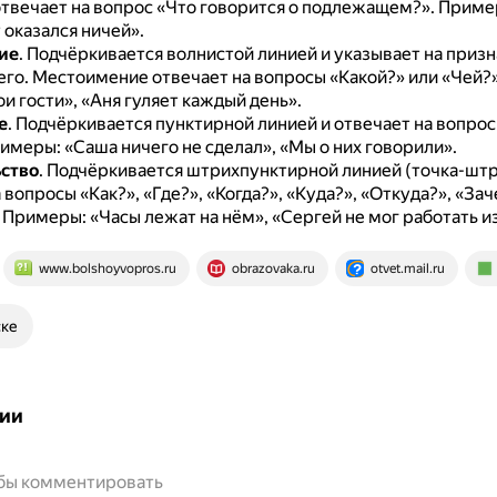
отвечает на вопрос «Что говорится о подлежащем?».
Приме
 оказался ничей».
ие
.
Подчёркивается волнистой линией и указывает на призн
его.
Местоимение отвечает на вопросы «Какой?» или «Чей?
 гости», «Аня гуляет каждый день».
е
.
Подчёркивается пунктирной линией и отвечает на вопрос
имеры: «Саша ничего не сделал», «Мы о них говорили».
ство
.
Подчёркивается штрихпунктирной линией (точка-штр
 вопросы «Как?», «Где?», «Когда?», «Куда?», «Откуда?», «За
.
Примеры: «Часы лежат на нём», «Сергей не мог работать из
www.bolshoyvopros.ru
obrazovaka.ru
otvet.mail.ru
ске
ии
обы комментировать