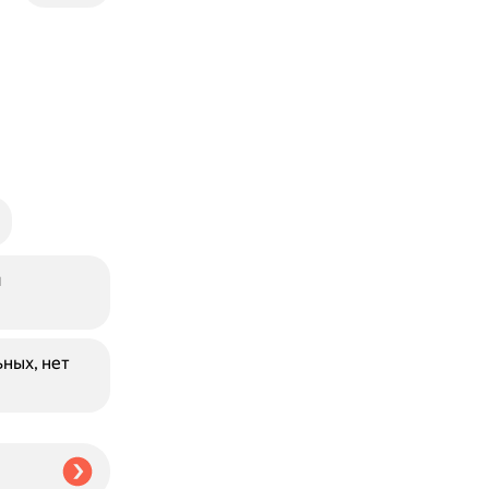
и
ных, нет