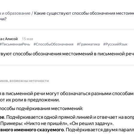
 и образование
/
Какие существуют способы обозначения местоим
чи?
а с Алисой
15 мая
#ПисьменнаяРечь
#СпособыОбозначения
#Грамматика
#РусскийЯзык
твуют способы обозначения местоимений в письменной реч
ников, возможны неточности
в письменной речи могут обозначаться разными способам
от их роли в предложении.
пособы подчёркивания местоимений:
ее
.
Подчёркивается одной прямой линией и отвечает на воп
.
Примеры: «Никто не пришёл», «Он решил задачу».
авного именного сказуемого
.
Подчёркивается двумя парал