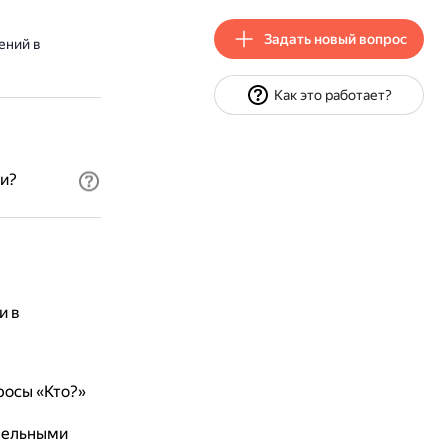
Задать новый вопрос
ений в
Как это работает?
и?
и в
росы «Кто?»
лельными