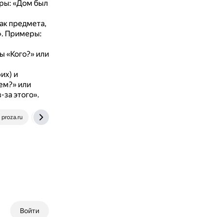
ры: «Дом был
ак предмета,
».
Примеры:
ы «Кого?» или
их) и
чем?» или
-за этого».
proza.ru
russkiiyazyk.ru
Войти