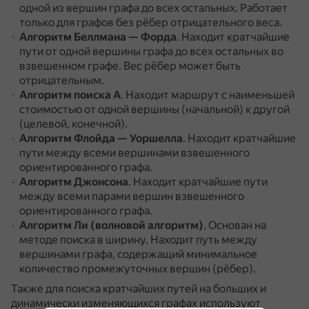
одной из вершин графа до всех остальных.
Работает
только для графов без рёбер отрицательного веса.
Алгоритм Беллмана — Форда
.
Находит кратчайшие
пути от одной вершины графа до всех остальных во
взвешенном графе.
Вес рёбер может быть
отрицательным.
Алгоритм поиска A
.
Находит маршрут с наименьшей
стоимостью от одной вершины (начальной) к другой
(целевой, конечной).
Алгоритм Флойда — Уоршелла
.
Находит кратчайшие
пути между всеми вершинами взвешенного
ориентированного графа.
Алгоритм Джонсона
.
Находит кратчайшие пути
между всеми парами вершин взвешенного
ориентированного графа.
Алгоритм Ли (волновой алгоритм)
.
Основан на
методе поиска в ширину.
Находит путь между
вершинами графа, содержащий минимальное
количество промежуточных вершин (рёбер).
Также для поиска кратчайших путей на больших и
динамически изменяющихся графах используют