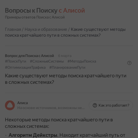
Вопросы к Поиску 
с Алисой
Примеры ответов Поиска с Алисой
Главная
/
Наука и образование
/
Какие существуют методы
поиска кратчайшего пути в сложных системах?
Вопрос для Поиска с Алисой
6 марта
#ПоискПути
#СложныеСистемы
#МетодыПоиска
#ОптимизацияТрафика
#ПланированиеПути
Какие существуют методы поиска кратчайшего пути
в сложных системах?
Алиса
Как это работает?
На основе источников, возможны неточности
Некоторые методы поиска кратчайшего пути в
сложных системах:
Алгоритм Дейкстры
.
Находит кратчайший путь от