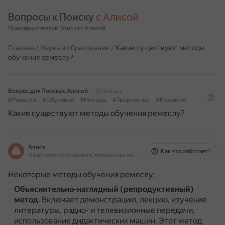
Вопросы к Поиску 
с Алисой
Примеры ответов Поиска с Алисой
Главная
/
Наука и образование
/
Какие существуют методы
обучения ремеслу?
Вопрос для Поиска с Алисой
29 января
#Ремесло
#Обучение
#Методы
#Творчество
#Развитие
Какие существуют методы обучения ремеслу?
Алиса
Как это работает?
На основе источников, возможны неточности
Некоторые методы обучения ремеслу:
Объяснительно-наглядный (репродуктивный)
метод
.
Включает демонстрацию, лекцию, изучение
литературы, радио- и телевизионные передачи,
использование дидактических машин.
Этот метод