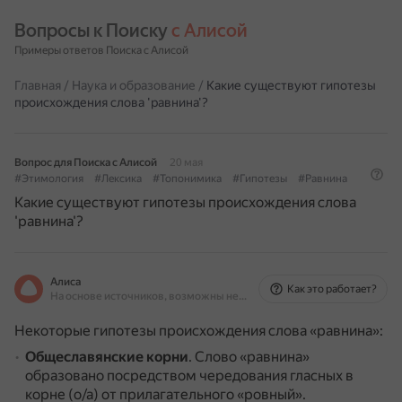
Вопросы к Поиску 
с Алисой
Примеры ответов Поиска с Алисой
Главная
/
Наука и образование
/
Какие существуют гипотезы
происхождения слова 'равнина'?
Вопрос для Поиска с Алисой
20 мая
#Этимология
#Лексика
#Топонимика
#Гипотезы
#Равнина
Какие существуют гипотезы происхождения слова
'равнина'?
Алиса
Как это работает?
На основе источников, возможны неточности
Некоторые гипотезы происхождения слова «равнина»:
Общеславянские корни
.
Слово «равнина»
образовано посредством чередования гласных в
корне (о/а) от прилагательного «ровный».