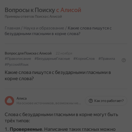
Вопросы к Поиску 
с Алисой
Примеры ответов Поиска с Алисой
Главная
/
Наука и образование
/
Какие слова пишутся с
безударными гласными в корне слова?
Вопрос для Поиска с Алисой
22 ноября
#Правописание
#БезударныеГласные
#КорниСлов
#Правила
#РусскийЯзык
Какие слова пишутся с безударными гласными в
корне слова?
Алиса
Как это работает?
На основе источников, возможны неточности
Слова с безударными гласными в корне могут быть
трёх типов:
Проверяемые
.
Написание таких гласных можно