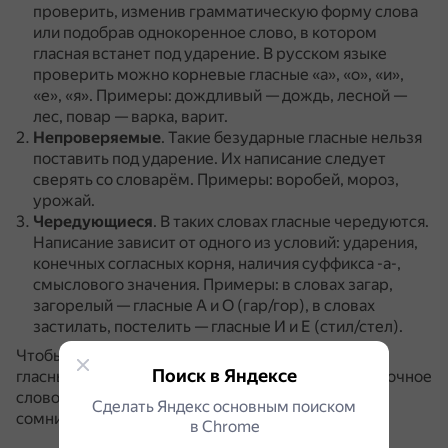
проверить, изменив грамматическую форму слова
или подобрав однокоренное слово, в котором
гласная встанет под ударение.
В русском языке
проверить можно корневые гласные «а», «о», «и»,
«е», «я».
Примеры: дождливый — дождь, лесной —
лес, повар — варка, варит.
Непроверяемые
.
Такие безударные гласные нельзя
поставить под ударение.
Их написание следует
сверять со словарём.
Примеры: воробей, мороз,
урожай.
Чередующиеся
.
В таких словах гласные чередуются.
Написание зависит от одного из условий: ударения,
конечных согласных корня, наличия суффикса -а-,
смыслового значения.
Примеры: в словах загар,
загорелый — гласные А и О (гар/гор), в словах
застилать, постелить — гласные И и Е (стил/стел).
Чтобы правильно написать слово с безударными
Поиск в Яндексе
гласными в корне, необходимо подыскать проверочное
слово, в котором ударение прояснит звучание
Сделать Яндекс основным поиском
сомнительного гласного.
в Сhrome