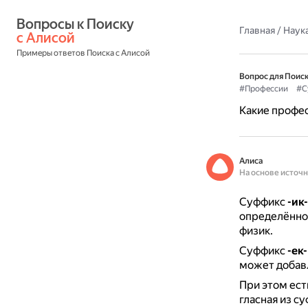
Вопросы к Поиску 
Главная
/
Наука
с Алисой
Примеры ответов Поиска с Алисой
Вопрос для Поиск
#Профессии
#С
Какие профес
Алиса
На основе источ
Суффикс
-ик-
определённом
физик.
Суффикс
-ек-
может добав
При этом ест
гласная из с