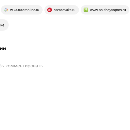
wika.tutoronline.ru
obrazovaka.ru
www.bolshoyvopros.ru
ске
ии
обы комментировать