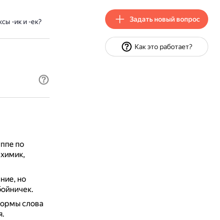
Задать новый вопрос
ы -ик и -ек?
Как это работает?
ппе по
, химик,
ние, но
бойничек.
формы слова
я.