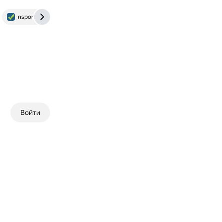
nsportal.ru
otvet.mail.ru
Войти