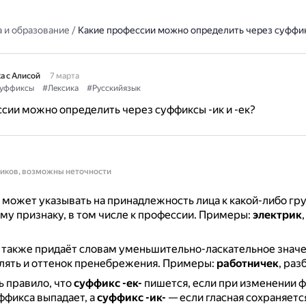
 и образование
/
Какие профессии можно определить через суффикс
а с Алисой
7 марта
уффиксы
#Лексика
#Русскийязык
сии можно определить через суффиксы -ик и -ек?
ников, возможны неточности
может указывать на принадлежность лица к какой-либо гру
у признаку, в том числе к профессии.
Примеры:
электрик
также придаёт словам уменьшительно-ласкательное значе
лять и оттенок пренебрежения.
Примеры:
работничек
, раз
ь правило, что
суффикс -ек-
пишется, если при изменении 
уффикса выпадает, а
суффикс -ик-
— если гласная сохраняетс