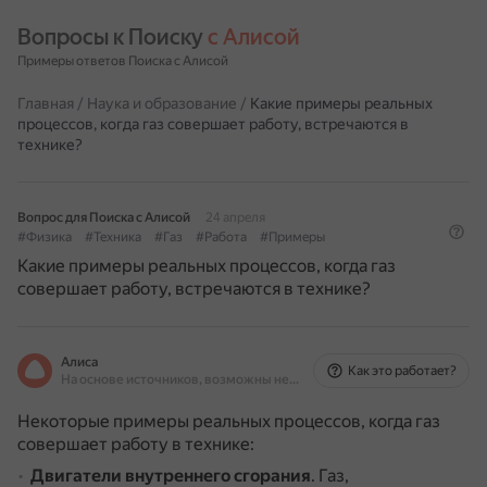
Вопросы к Поиску 
с Алисой
Примеры ответов Поиска с Алисой
Главная
/
Наука и образование
/
Какие примеры реальных
процессов, когда газ совершает работу, встречаются в
технике?
Вопрос для Поиска с Алисой
24 апреля
#Физика
#Техника
#Газ
#Работа
#Примеры
Какие примеры реальных процессов, когда газ
совершает работу, встречаются в технике?
Алиса
Как это работает?
На основе источников, возможны неточности
Некоторые примеры реальных процессов, когда газ
совершает работу в технике:
Двигатели внутреннего сгорания
.
Газ,