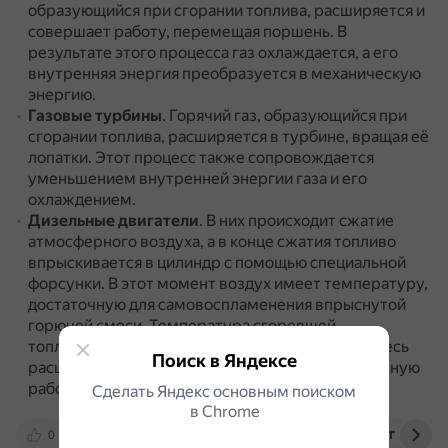
образующийся при сгорании топлива, расширяется и
совершает работу, перемещая поршень.
В
результате этого процесса газ охлаждается, а его
внутренняя энергия преобразуется в механическую
энергию.
Газовые турбины
.
Горячий газ, образующийся при
сгорании топлива, расширяется в турбине, вращая её
лопатки.
Этот процесс также сопровождается
уменьшением внутренней энергии газа и его
охлаждением.
Дизельные двигатели
.
В них происходит сжатие
атмосферного воздуха, а в конце сжатия топливо
впрыскивается в цилиндр с помощью специальной
форсунки.
В этот момент воздух имеет температуру,
достаточную для самовоспламенения впрыснутой
горючей смеси.
Температура сгоревшей
топливовоздушной смеси резко возрастает, смесь
Поиск в Яндексе
расширяется, толкая поршень и совершая полезную
работу.
Сделать Яндекс основным поиском
в Сhrome
0
obrazovaka.ru
interneturok.ru
telegra.