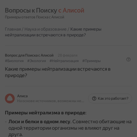
Вопросы к Поиску 
с Алисой
Примеры ответов Поиска с Алисой
Главная
/
Наука и образование
/
Какие примеры
нейтрализации встречаются в природе?
Вопрос для Поиска с Алисой
28 февраля
#Биология
#Экология
#Нейтрализация
#Примеры
Какие примеры нейтрализации встречаются в
природе?
Алиса
Как это работает?
На основе источников, возможны неточности
Примеры нейтрализма в природе
:
Лоси и белки в одном лесу
.
Совместно обитающие на
одной территории организмы не влияют друг на
друга.