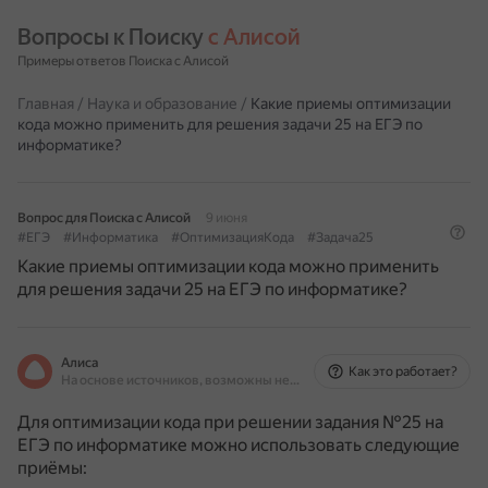
Вопросы к Поиску 
с Алисой
Примеры ответов Поиска с Алисой
Главная
/
Наука и образование
/
Какие приемы оптимизации
кода можно применить для решения задачи 25 на ЕГЭ по
информатике?
Вопрос для Поиска с Алисой
9 июня
#ЕГЭ
#Информатика
#ОптимизацияКода
#Задача25
Какие приемы оптимизации кода можно применить
для решения задачи 25 на ЕГЭ по информатике?
Алиса
Как это работает?
На основе источников, возможны неточности
Для оптимизации кода при решении задания №25 на
ЕГЭ по информатике можно использовать следующие
приёмы: