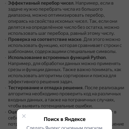
Эффективный перебор чисел
.
Например, если в
задаче нужно перебрать числа из большого
диапазона, можно оптимизировать перебор,
опираясь на свойства искомых чисел.
Так, если они
делятся на определённое число без остатка, можно
использовать шаг перебора, равный этому числу.
Проверка на соответствие маске
.
Для этого можно
использовать функцию, которая сравнивает строки с
шаблонами, содержащими специальные символы.
Использование встроенных функций Python
.
Например, для обработки данных можно применять
срезы и функции данных.
Также важно понимать, как
использовать алгоритмы сортировки и поиска для
эффективного решения задач.
Тестирование и отладка решения
.
После реализации
алгоритма необходимо проверить код на различных
входных данных, а также на пограничных случаях,
чтобы выявить потенциальные ошибки.
Оценка эффективности решения
.
Она включает в
себя анализ временной сложности алгоритма и
Поиск в Яндексе
потребления памяти.
Также важно сравнить решение
Сделать Яндекс основным поиском