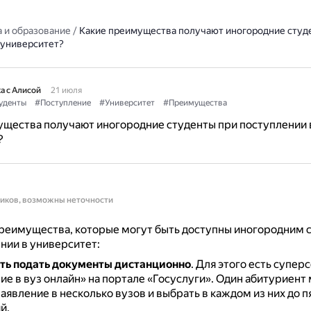
 и образование
/
Какие преимущества получают иногородние студ
 университет?
а с Алисой
21 июля
уденты
#Поступление
#Университет
#Преимущества
ущества получают иногородние студенты при поступлении 
?
ников, возможны неточности
реимущества, которые могут быть доступны иногородним 
нии в университет:
ть подать документы дистанционно
.
Для этого есть супер
е в вуз онлайн» на портале «Госуслуги».
Один абитуриент
аявление в несколько вузов и выбрать в каждом из них до п
й.