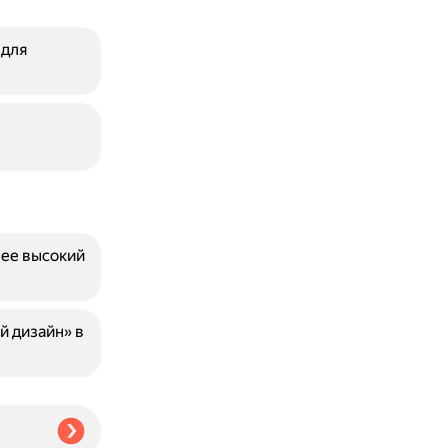
 для
лее высокий
й дизайн» в