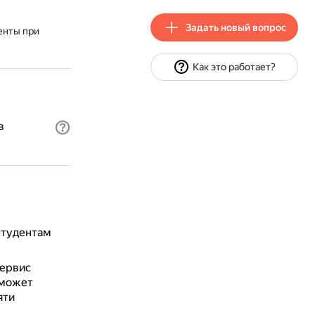
Задать новый вопрос
енты при
Как это работает?
в
студентам
сервис
 может
яти