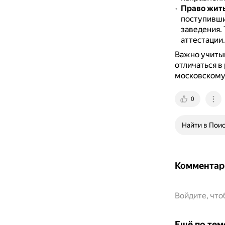
Право жит
поступивши
заведения.
аттестации.
Важно учитыв
отличаться в
московскому 
0
Найти в Пои
Комментар
Войдите, чт
Ещё по тем