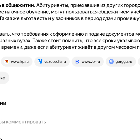
ь в общежитии
.
Абитуриенты, приехавшие из других городо
е на очное обучение, могут пользоваться общежитием уче
Такая же льгота есть и у заочников в период сдачи промеж
ать, что требования к оформлению и подаче документов м
 разных вузах.
Также стоит помнить, что все сроки указываю
времени, даже если абитуриент живёт в другом часовом п
www.kp.ru
vuzopedia.ru
www.vbr.ru
gorggu.ru
ске
ии
обы комментировать
е