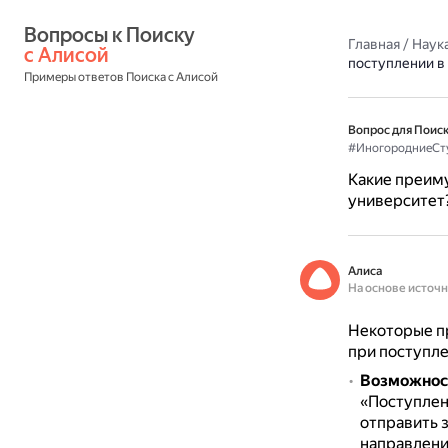
Вопросы к Поиску 
Главная
/
Наука
с Алисой
поступлении в
Примеры ответов Поиска с Алисой
Вопрос для Поиск
#ИногородниеСт
Какие преим
университет
Алиса
На основе источ
Некоторые п
при поступле
Возможнос
«Поступлени
отправить з
направлени