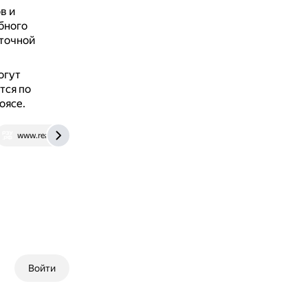
в и
бного
уточной
огут
тся по
оясе.
www.rea.ru
Войти