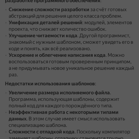
разработке программного обеспечения
:
Снижение сложности разработки
за счёт готовых
абстракций для решения целого класса проблем.
Унификация деталей решений
: модулей, элементов
проекта, что снижает количество ошибок.
Улучшение читаемости кода
.
Другой программист,
знакомый с нужным шаблоном, сможет увидеть его в
коде и понять, как всё реализовано.
Ускорение и облегчение написания кода
.
Можно
воспользоваться готовым проверенным принципом,
а не придумывать новое уникальное решение каждый
раз.
Недостатки использования шаблонов
:
Увеличение размера исполняемого файла
.
Программа, использующая шаблоны, содержит
полный код для каждого порождённого типа.
Неэффективная работа с некоторыми типами
данных
.
В этом случае имеет смысл использовать
специализацию шаблона.
Сложности с отладкой кода
.
Поскольку компилятор
заменяет шаблоны, отладчику становится трудно