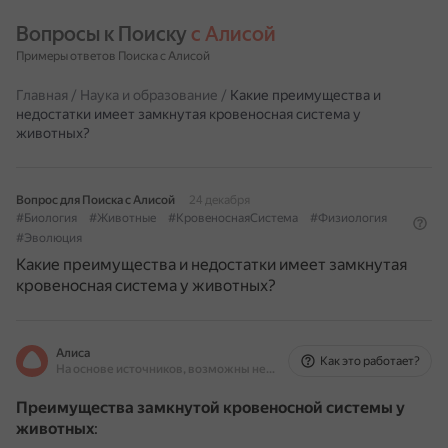
Вопросы к Поиску 
с Алисой
Примеры ответов Поиска с Алисой
Главная
/
Наука и образование
/
Какие преимущества и
недостатки имеет замкнутая кровеносная система у
животных?
Вопрос для Поиска с Алисой
24 декабря
#Биология
#Животные
#КровеноснаяСистема
#Физиология
#Эволюция
Какие преимущества и недостатки имеет замкнутая
кровеносная система у животных?
Алиса
Как это работает?
На основе источников, возможны неточности
Преимущества замкнутой кровеносной системы у
животных
: