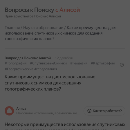
Вопросы к Поиску 
с Алисой
Примеры ответов Поиска с Алисой
Главная
/
Наука и образование
/
Какие преимущества дает
использование спутниковых снимков для создания
топографических планов?
Вопрос для Поиска с Алисой
12 декабря
#Топография
#СпутниковыеСнимки
#Геодезия
#Картография
#ГеографическиеИсследования
Какие преимущества дает использование
спутниковых снимков для создания
топографических планов?
Алиса
Как это работает?
На основе источников, возможны неточности
Некоторые преимущества использования спутниковых