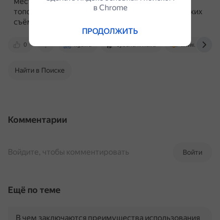
местности и позволяют легко обновлять
в Сhrome
топографические карты с помощью периодических
съёмок.
ПРОДОЛЖИТЬ
0
kgcr.ru
cyberleninka.ru
www.prom-terr
Найти в Поиске
Комментарии
Войдите, чтобы комментировать
Войти
Ещё по теме
В чем заключаются преимущества использования