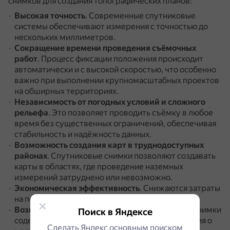
снимков для создания топографических планов:
Высокая точность
.
Современные спутниковые
системы обеспечивают измерения с точностью до
нескольких миллиметров.
Сокращение времени проведения съёмочных
работ
.
Процесс фиксации положения происходит
автоматически и с высокой скоростью, что особенно
важно при выполнении крупномасштабных проектов
на обширных территориях.
Независимость от погодных условий и сложного
рельефа
.
Это позволяет проводить съёмку в любое
время без существенных ограничений, обеспечивая
стабильность и надёжность данных.
Возможность создания карт в труднодоступных
районах
.
Спутниковые снимки позволяют создавать
карты в областях, где проведение наземных
измерений затруднено или невозможно.
Экономическая эффективность
.
Снижаются затраты
на полевые работы.
Возможность обновления карт
.
Спутниковые снимки
Поиск в Яндексе
содержат самые свежие и достоверные сведения о
Сделать Яндекс основным поиском