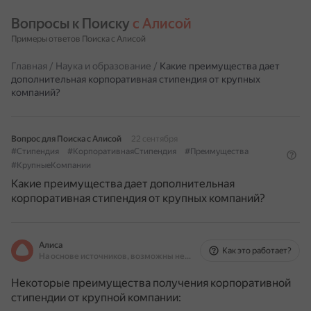
Вопросы к Поиску 
с Алисой
Примеры ответов Поиска с Алисой
Главная
/
Наука и образование
/
Какие преимущества дает
дополнительная корпоративная стипендия от крупных
компаний?
Вопрос для Поиска с Алисой
22 сентября
#Стипендия
#КорпоративнаяСтипендия
#Преимущества
#КрупныеКомпании
Какие преимущества дает дополнительная
корпоративная стипендия от крупных компаний?
Алиса
Как это работает?
На основе источников, возможны неточности
Некоторые преимущества получения корпоративной
стипендии от крупной компании: