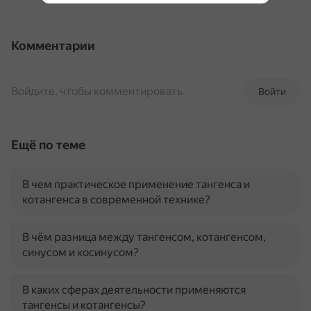
Комментарии
Войдите, чтобы комментировать
Войти
Ещё по теме
В чем практическое применение тангенса и
котангенса в современной технике?
В чём разница между тангенсом, котангенсом,
синусом и косинусом?
В каких сферах деятельности применяются
тангенсы и котангенсы?