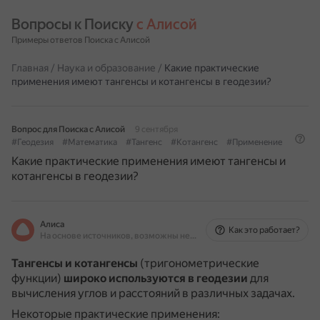
Вопросы к Поиску 
с Алисой
Примеры ответов Поиска с Алисой
Главная
/
Наука и образование
/
Какие практические
применения имеют тангенсы и котангенсы в геодезии?
Вопрос для Поиска с Алисой
9 сентября
#Геодезия
#Математика
#Тангенс
#Котангенс
#Применение
Какие практические применения имеют тангенсы и
котангенсы в геодезии?
Алиса
Как это работает?
На основе источников, возможны неточности
Тангенсы и котангенсы
(тригонометрические
функции)
широко используются в геодезии
для
вычисления углов и расстояний в различных задачах.
Некоторые практические применения: