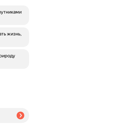
путниками
ть жизнь,
природу