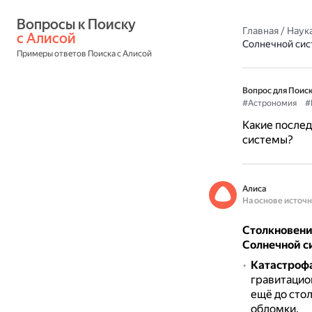
Вопросы к Поиску 
Главная
/
Наука
с Алисой
Солнечной си
Примеры ответов Поиска с Алисой
Вопрос для Поиск
#Астрономия
#
Какие послед
системы?
Алиса
На основе источ
Столкновени
Солнечной с
Катастрофа
гравитацио
ещё до сто
обломки.