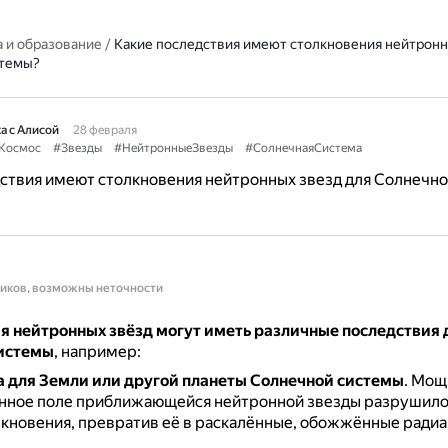
 и образование
/
Какие последствия имеют столкновения нейтронн
стемы?
а с Алисой
28 февраля
Космос
#Звезды
#НейтронныеЗвезды
#СолнечнаяСистема
ствия имеют столкновения нейтронных звезд для Солнечн
ников, возможны неточности
я нейтронных звёзд могут иметь различные последствия 
истемы
, например:
 для Земли или другой планеты Солнечной системы
.
Мощ
нное поле приближающейся нейтронной звезды разрушило
лкновения, превратив её в раскалённые, обожжённые ради