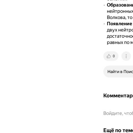
Образован
нейтронных
Волкова, т
Появление 
двух нейтр
достаточно
равных по 
0
Найти в Пои
Комментар
Войдите, чт
Ещё по тем