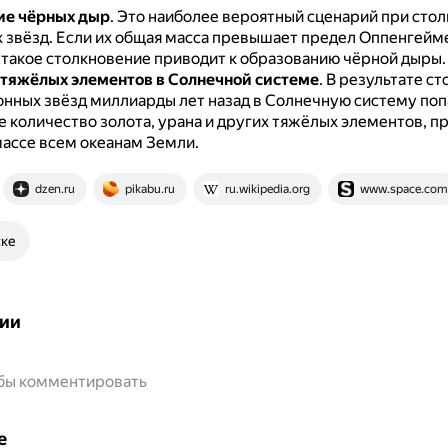
ие чёрных дыр
.
Это наиболее вероятный сценарий при сто
 звёзд.
Если их общая масса превышает предел Оппенгейм
о такое столкновение приводит к образованию чёрной дыры.
тяжёлых элементов в Солнечной системе
.
В результате ст
онных звёзд миллиарды лет назад в Солнечную систему поп
е количество золота, урана и других тяжёлых элементов, 
массе всем океанам Земли.
dzen.ru
pikabu.ru
ru.wikipedia.org
www.space.com
ске
ии
обы комментировать
е