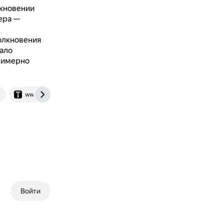
лкновении
ера —
олкновения
ало
примерно
www.techinsider.ru
Войти