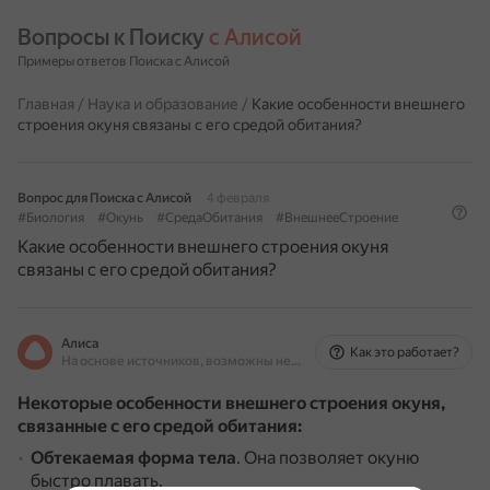
Вопросы к Поиску 
с Алисой
Примеры ответов Поиска с Алисой
Главная
/
Наука и образование
/
Какие особенности внешнего
строения окуня связаны с его средой обитания?
Вопрос для Поиска с Алисой
4 февраля
#Биология
#Окунь
#СредаОбитания
#ВнешнееСтроение
Какие особенности внешнего строения окуня
связаны с его средой обитания?
Алиса
Как это работает?
На основе источников, возможны неточности
Некоторые особенности внешнего строения окуня,
связанные с его средой обитания:
Обтекаемая форма тела
.
Она позволяет окуню
быстро плавать.