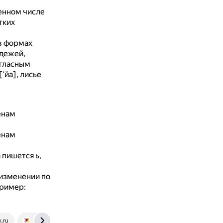
енном числе
тких
 в формах
адежей,
 гласным
’йа], лисье
енам
енам
 пишется ь,
изменении по
пример:
k.ru
www.kp.ru