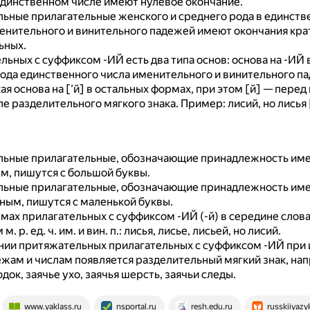
единственном числе имеют нулевое окончание.
ьные прилагательные женского и среднего рода в единств
енительного и винительного падежей имеют окончания кра
ьных.
льных с суффиксом -ИЙ есть два типа основ: основа на -ИЙ
ода единственного числа именительного и винительного п
я основа на [’й] в остальных формах, при этом [й] — перед
ле разделительного мягкого знака.
Пример: лисий, но лисья [
ьные прилагательные, обозначающие принадлежность им
м, пишутся с большой буквы.
ьные прилагательные, обозначающие принадлежность им
ным, пишутся с маленькой буквы.
мах прилагательных с суффиксом -ИЙ (-й) в середине слова
. р. ед. ч. им. и вин. п.: лисья, лисье, лисьей, но лисий.
нии притяжательных прилагательных с суффиксом -ИЙ при 
ежам и числам появляется разделительный мягкий знак, на
док, заячье ухо, заячья шерсть, заячьи следы.
www.yaklass.ru
nsportal.ru
resh.edu.ru
russkiiyazy