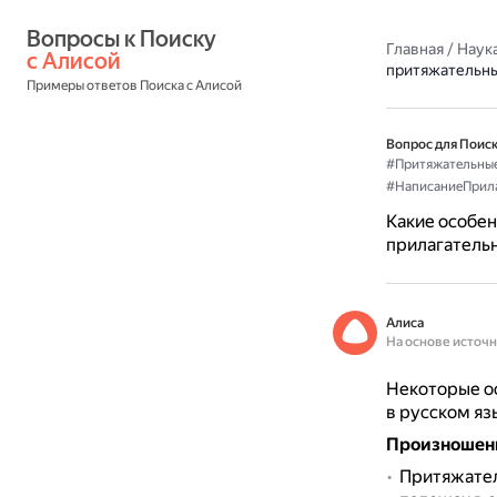
Вопросы к Поиску 
Главная
/
Наука
с Алисой
притяжательны
Примеры ответов Поиска с Алисой
Вопрос для Поиск
#Притяжательны
#НаписаниеПрил
Какие особен
прилагательн
Алиса
На основе источ
Некоторые о
в русском яз
Произношен
Притяжател