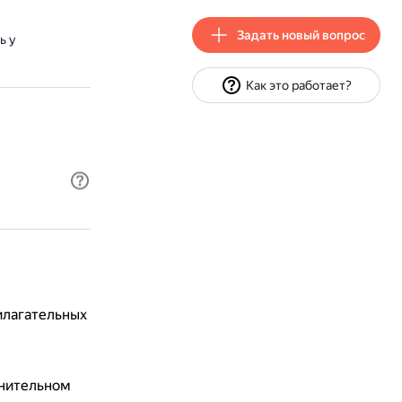
Задать новый вопрос
ь у
Как это работает?
илагательных
инительном