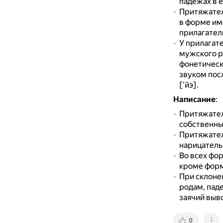
падежах в 
Притяжател
в форме им
прилагател
У прилагате
мужского р
фонетическа
звуком пос
[’йэ].
Написание
:
Притяжател
собственны
Притяжател
нарицатель
Во всех фор
кроме форм м
При склоне
родам, пад
заячий выво
0