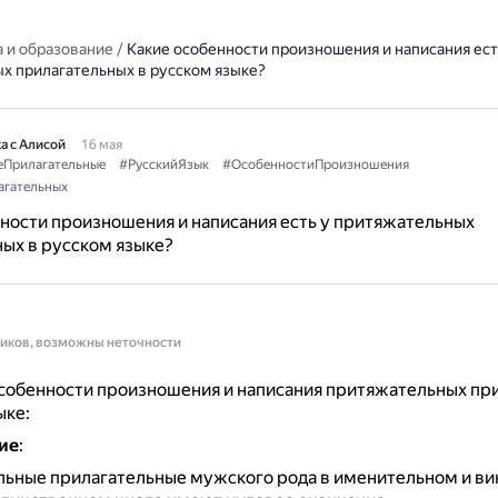
 и образование
/
Какие особенности произношения и написания ест
х прилагательных в русском языке?
а с Алисой
16 мая
еПрилагательные
#РусскийЯзык
#ОсобенностиПроизношения
агательных
ности произношения и написания есть у притяжательных
ых в русском языке?
ников, возможны неточности
собенности произношения и написания притяжательных пр
ыке:
ие
:
ьные прилагательные мужского рода в именительном и в