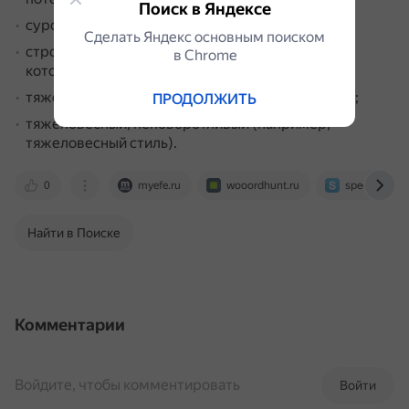
Поиск в Яндексе
суровый, строгий (например, тяжёлый взгляд);
Сделать Яндекс основным поиском
строгий, требовательный (например, учитель,
в Сhrome
который сурово обращается с учениками);
тяжёлый, грузный (например, тяжёлая походка);
ПРОДОЛЖИТЬ
тяжеловесный, неповоротливый (например,
тяжеловесный стиль).
0
myefe.ru
wooordhunt.ru
speechyard.
Найти в Поиске
Комментарии
Войдите, чтобы комментировать
Войти