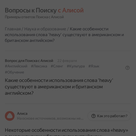
Вопросы к Поиску 
с Алисой
Примеры ответов Поиска с Алисой
Главная
/
Наука и образование
/
Какие особенности
использования слова 'heavy' существуют в американском и
британском английском?
Вопрос для Поиска с Алисой
22 февраля
#Английский
#Лексика
#Сленг
#Культура
#Язык
#Обучение
Какие особенности использования слова 'heavy'
существуют в американском и британском
английском?
Алиса
Как это работает?
На основе источников, возможны неточности
Некоторые особенности использования слова «heavy»