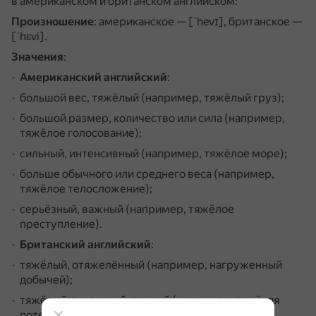
в американском и британском английском:
Произношение
: американское — [ˈhevɪ], британское —
[ˈhɛvi].
Значения
:
Американский английский
:
большой вес, тяжёлый (например, тяжёлый груз);
большой размер, количество или сила (например,
тяжёлое голосование);
сильный, интенсивный (например, тяжёлое море);
больше обычного или среднего веса (например,
тяжёлое телосложение);
серьёзный, важный (например, тяжёлое
преступление).
Британский английский
:
тяжёлый, отяжелённый (например, нагруженный
добычей);
тяжёлый, тягостный, тяжкий (например, тяжёлая
потеря);