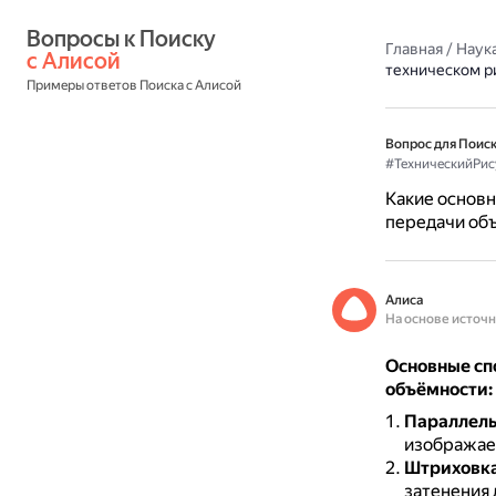
Вопросы к Поиску 
Главная
/
Наука
с Алисой
техническом р
Примеры ответов Поиска с Алисой
Вопрос для Поиск
#ТехническийРис
Какие основн
передачи об
Алиса
На основе источ
Основные сп
объёмности:
Параллель
изображае
Штриховка
затенения 