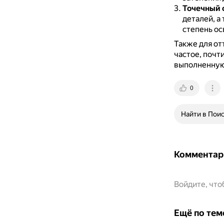
Точечный 
деталей, а
степень о
Также для от
частое, почт
выполненную
0
Найти в Пои
Комментар
Войдите, чт
Ещё по тем