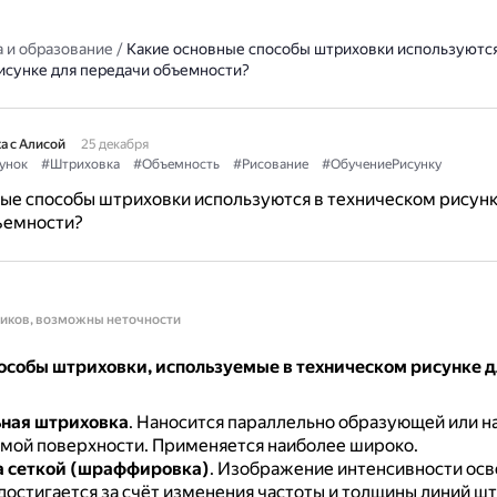
 и образование
/
Какие основные способы штриховки используются
исунке для передачи объемности?
а с Алисой
25 декабря
унок
#Штриховка
#Объемность
#Рисование
#ОбучениеРисунку
ые способы штриховки используются в техническом рисунк
ъемности?
ников, возможны неточности
особы штриховки, используемые в техническом рисунке 
ная штриховка
.
Наносится параллельно образующей или 
мой поверхности.
Применяется наиболее широко.
 сеткой (шраффировка)
.
Изображение интенсивности осв
достигается за счёт изменения частоты и толщины линий ш