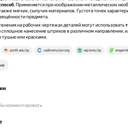
способ
.
Применяется при изображении металлических нео
 также мягких, сыпучих материалов.
Густота точек характер
свещённости предмета.
тенения на рабочих чертежах деталей могут использовать
т
и сплошное нанесение штрихов в различном направлении, 
 тушью или красками.
profil.adu.by
cadinstructor.org
rep.bntu.by
engamik
ске
ии
обы комментировать
е