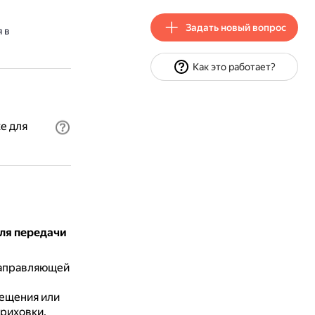
Задать новый вопрос
 в
Как это работает?
е для
для передачи
направляющей
ещения или
триховки.