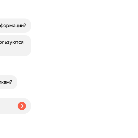
нформации?
ользуются
икам?