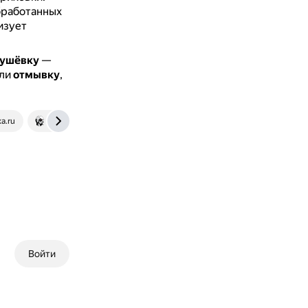
бработанных
изует
ушёвку
—
или
отмывку
,
a.ru
cyberleninka.ru
Войти