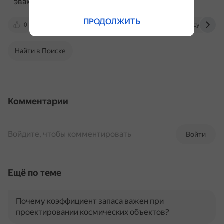
эвакуации и утилизации.
ПРОДОЛЖИТЬ
0
ru.ruwiki.ru
base.garant.ru
cyberlenink
Найти в Поиске
Комментарии
Войдите, чтобы комментировать
Войти
Ещё по теме
Почему коэффициент запаса важен при
проектировании космических объектов?