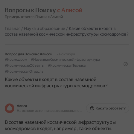
Вопросы к Поиску 
с Алисой
Примеры ответов Поиска с Алисой
Главная
/
Наука и образование
/
Какие объекты входят в
состав наземной космической инфраструктуры космодромов?
Вопрос для Поиска с Алисой
24 октября
#Космодром
#НаземнаяКосмическаяИнфраструктура
#КосмическиеОбъекты
#КосмическаяТехника
#КосмическаяОтрасль
Какие объекты входят в состав наземной
космической инфраструктуры космодромов?
Алиса
Как это работает?
На основе источников, возможны неточности
В состав наземной космической инфраструктуры
космодромов входят, например, такие объекты: