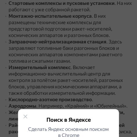
Стартовые комплексы и пусковые установки
.
На них
работают с уже собранной ракетой.
Монтажно-испытательные корпуса
.
В них
размещены технические комплексы для
предстартовой подготовки ракет-носителей,
космических аппаратов и разгонных блоков.
Заправочно-нейтрализационная станция
.
Здесь
заправляют топливные баки разгонных блоков и
космических аппаратов компонентами ракетного
топлива и сжатыми газами.
Измерительный комплекс
.
Включает
информационно-вычислительный центр для
контроля за полётом ракет-носителей, разгонных
блоков, управления космическими аппаратами, а
также обработки измерительной информации.
Кислородно-азотное производство
.
Аэродромы
.
Например, «Крайний» и «Юбилейный».
Железнодорожные пути, автомобильные дороги,
линии электропередачи и связи
.
Поиск в Яндексе
Районы падения отработавших составных частей
Сделать Яндекс основным поиском
ракет
космического назначения и средства их поиска,
в Сhrome