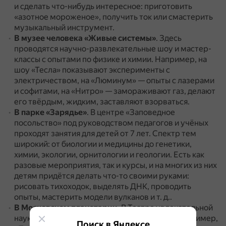
и сделать что-нибудь интересное: приготовить
«азотное мороженое», получить ток или смастерить
музыкальный инструмент.
В музее человека «Живые системы»
.
Здесь
проводятся научно-развлекательные шоу и мастер-
классы с опытами по физике и химии.
Например, на
шоу «Тесла» показывают эксперименты с
электричеством, на «Люминум» — опыты с лазерами
и софитами, на «Нитро» — замораживают газ, делают
его твёрдым, жидким, заставляют взорваться.
В парке «Зарядье»
.
В центре «Заповедное
посольство» под руководством педагогов и учёных
проходят занятия для детей от 7 лет.
Спектр тем
широкий: от биологии и медицины до генетики,
химии, экологии, орнитологии и геологии.
Есть как
разовые мероприятия, так и курсы, и на многих из них
детям придётся делать что-то своими руками:
рисовать тихоходок, выделять ДНК, проводить
опыты, мастерить модели вулканов и т. д..
В Московском планетарии
.
В Театре увлекательной
науки есть научные программы с опытами, например,
Поиск в Яндексе