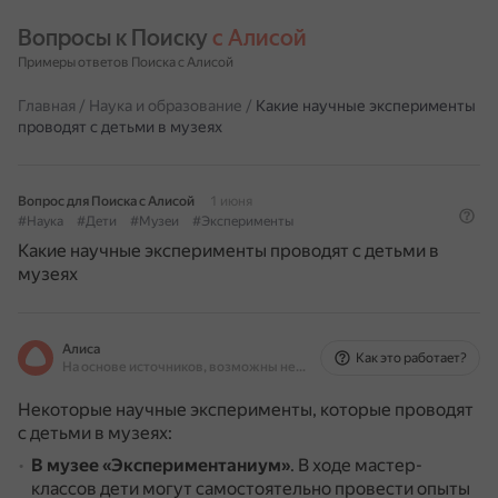
Вопросы к Поиску 
с Алисой
Примеры ответов Поиска с Алисой
Главная
/
Наука и образование
/
Какие научные эксперименты
проводят с детьми в музеях
Вопрос для Поиска с Алисой
1 июня
#Наука
#Дети
#Музеи
#Эксперименты
Какие научные эксперименты проводят с детьми в
музеях
Алиса
Как это работает?
На основе источников, возможны неточности
Некоторые научные эксперименты, которые проводят
с детьми в музеях:
В музее «Экспериментаниум»
.
В ходе мастер-
классов дети могут самостоятельно провести опыты