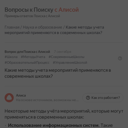
Вопросы к Поиску 
с Алисой
Примеры ответов Поиска с Алисой
Главная
/
Наука и образование
/
Какие методы учета
мероприятий применяются в современных школах?
Вопрос для Поиска с Алисой
7 сентября
#Школа
#МетодыУчета
#СовременныеШколы
#ОбразовательныйПроцесс
#УправлениеШколой
Какие методы учета мероприятий применяются в
современных школах?
Алиса
Как это работает?
На основе источников, возможны неточности
Некоторые методы учёта мероприятий, которые могут
применяться в современных школах:
Использование информационных систем
.
Такие