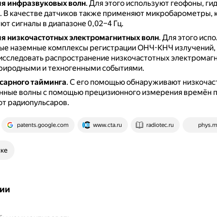
я инфразвуковых волн
.
Для этого используют геофоны, ги
.
В качестве датчиков также применяют микробарометры, 
т сигналы в диапазоне 0,02–4 Гц.
я низкочастотных электромагнитных волн
.
Для этого исп
е наземные комплексы регистрации ОНЧ-КНЧ излучений,
исследовать распространение низкочастотных электромагн
 природными и техногенными событиями.
сарного тайминга
.
С его помощью обнаруживают низкочас
нные волны с помощью прецизионного измерения времён 
от радиопульсаров.
patents.google.com
www.cta.ru
radiotec.ru
phys.m
ске
ии