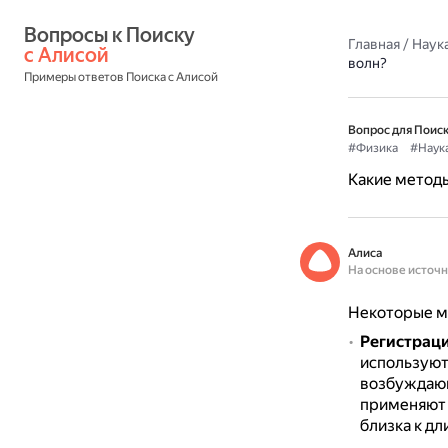
Вопросы к Поиску 
Главная
/
Наука
с Алисой
волн?
Примеры ответов Поиска с Алисой
Вопрос для Поиск
#Физика
#Наук
Какие методы
Алиса
На основе источ
Некоторые ме
Регистраци
используют
возбуждающ
применяют 
близка к д