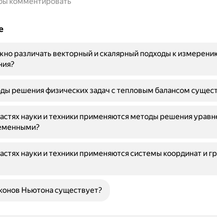
обы комментировать
е
но различать векторный и скалярный подходы к измерени
ния?
ды решения физических задач с тепловым балансом сущес
ластях науки и техники применяются методы решения уравн
еменными?
ластях науки и техники применяются системы координат и г
конов Ньютона существует?