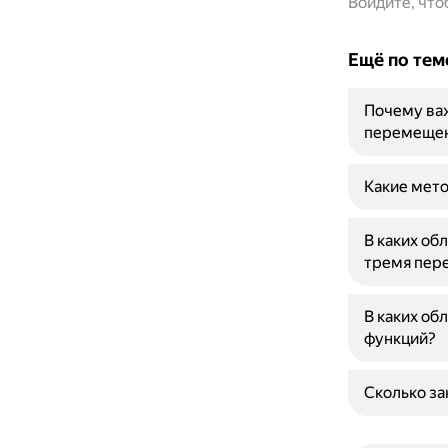
Войдите, чт
Ещё по тем
Почему важ
перемеще
Какие мето
В каких об
тремя пер
В каких об
функций?
Сколько за