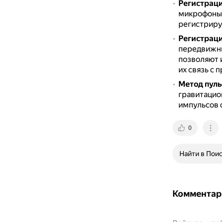
Регистраци
микрофоны
регистрирую
Регистраци
передвижны
позволяют 
их связь с
Метод пуль
гравитацио
импульсов 
0
Найти в Пои
Комментар