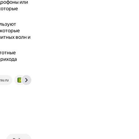
дрофоны или
которые
ользуют
 которые
итных волн и
тотные
прихода
su.ru
www.bibliofond.ru