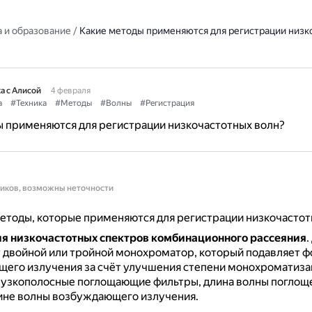
 и образование
/
Какие методы применяются для регистрации низк
а с Алисой
4 февраля
а
#Техника
#Методы
#Волны
#Регистрация
 применяются для регистрации низкочастотных волн?
ников, возможны неточности
тоды, которые применяются для регистрации низкочастот
я низкочастотных спектров комбинационного рассеяния
.
 двойной или тройной монохроматор, который подавляет ф
его излучения за счёт улучшения степени монохроматиза
узкополосные поглощающие фильтры, длина волны поглощ
лине волны возбуждающего излучения.