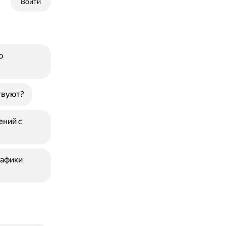
Войти
ю
твуют?
ений с
рафики