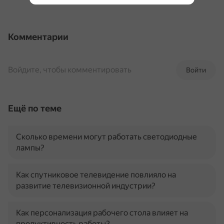
Комментарии
Войдите, чтобы комментировать
Войти
Ещё по теме
Сколько времени могут работать светодиодные
лампы?
Как спутниковое телевидение повлияло на
развитие телевизионной индустрии?
Как персонализация рабочего стола влияет на
продуктивность работы?