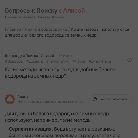
Вопросы к Поиску 
с Алисой
Примеры ответов Поиска с Алисой
Главная
/
Наука и образование
/
Какие методы используются
для добычи белого водорода из земных недр?
Вопрос для Поиска с Алисой
25 июня
#Водород
#Добыча
#Технологии
#Наука
#Энергетика
Какие методы используются для добычи белого
водорода из земных недр?
Алиса
Как это работает?
На основе источников, возможны неточности
Для добычи белого водорода из земных недр
используют, например, такие методы:
Серпентинизация
.
Вода вступает в реакцию с
богатыми железом породами, в результате чего