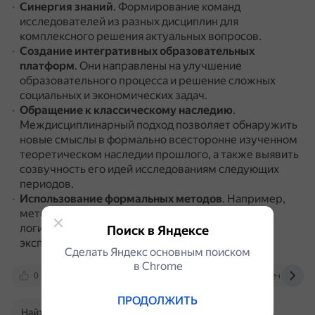
Синергия знаний
.
Формирование команд
исследователей из разных дисциплин для
комплексного решения актуальных вопросов.
Создание интегративных образовательных
платформ
.
Они направлены на улучшение
образовательного процесса и решение сложных
социальных и экономических задач.
Обращение к классическому наследию
.
Междисциплинарный подход позволяет обнаружить
новые смыслы в формально всесторонне изученном
теоретическом наследии прошлого, а также выявить
созвучность его идей исследованиям следующих
периодов.
Использование формальных методов
.
Например,
методов неклассической логики, теории игр,
логической прагматики, а также корпусных и
Поиск в Яндексе
экспериментальных методов.
Сделать Яндекс основным поиском
в Сhrome
0
begemot.ai
izron.ru
science-education
ПРОДОЛЖИТЬ
Найти в Поиске