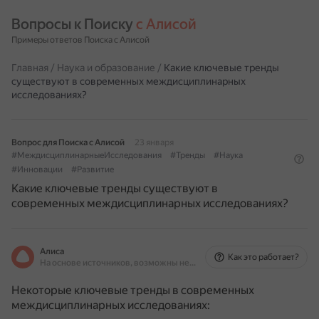
Вопросы к Поиску 
с Алисой
Примеры ответов Поиска с Алисой
Главная
/
Наука и образование
/
Какие ключевые тренды
существуют в современных междисциплинарных
исследованиях?
Вопрос для Поиска с Алисой
23 января
#МеждисциплинарныеИсследования
#Тренды
#Наука
#Инновации
#Развитие
Какие ключевые тренды существуют в
современных междисциплинарных исследованиях?
Алиса
Как это работает?
На основе источников, возможны неточности
Некоторые ключевые тренды в современных
междисциплинарных исследованиях: