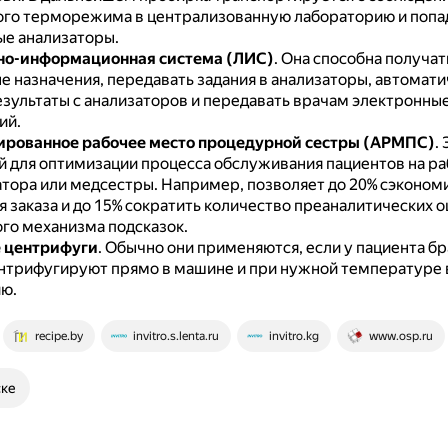
го терморежима в централизованную лабораторию и попад
е анализаторы.
но-информационная система (ЛИС)
.
Она способна получат
е назначения, передавать задания в анализаторы, автомати
езультаты с анализаторов и передавать врачам электронны
ий.
ированное рабочее место процедурной сестры (АРМПС)
.
 для оптимизации процесса обслуживания пациентов на р
тора или медсестры.
Например, позволяет до 20% сэконом
 заказа и до 15% сократить количество преаналитических о
го механизма подсказок.
 центрифуги
.
Обычно они применяются, если у пациента бр
нтрифугируют прямо в машине и при нужной температуре 
ю.
recipe.by
invitro.s.lenta.ru
invitro.kg
www.osp.ru
ске