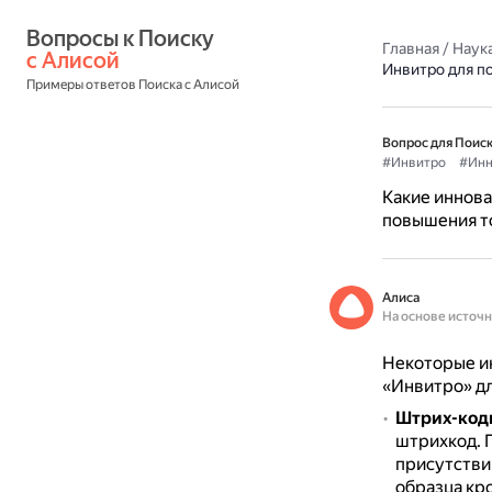
Вопросы к Поиску 
Главная
/
Наука
с Алисой
Инвитро для п
Примеры ответов Поиска с Алисой
Вопрос для Поиск
#Инвитро
#Инн
Какие иннова
повышения т
Алиса
На основе источ
Некоторые ин
«Инвитро» дл
Штрих-код
штрихкод.
присутстви
образца кр