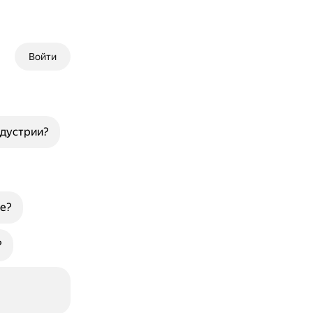
Войти
ндустрии?
е?
?