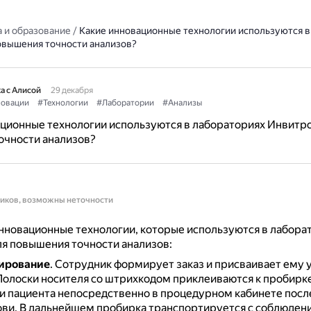
 и образование
/
Какие инновационные технологии используются в
овышения точности анализов?
а с Алисой
29 декабря
овации
#Технологии
#Лаборатории
#Анализы
ционные технологии используются в лабораториях Инвитро
очности анализов?
ников, возможны неточности
новационные технологии, которые используются в лабора
я повышения точности анализов:
ирование
.
Сотрудник формирует заказ и присваивает ему 
Полоски носителя со штрихкодом приклеиваются к пробирке
и пациента непосредственно в процедурном кабинете посл
ови.
В дальнейшем пробирка транспортируется с соблюден