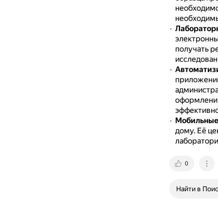
необходимо
необходимы
Лаборатор
электронны
получать р
исследован
Автоматиз
приложений
администра
оформления
эффективно
Мобильные
дому.
Её це
лаборатори
0
Найти в Пои