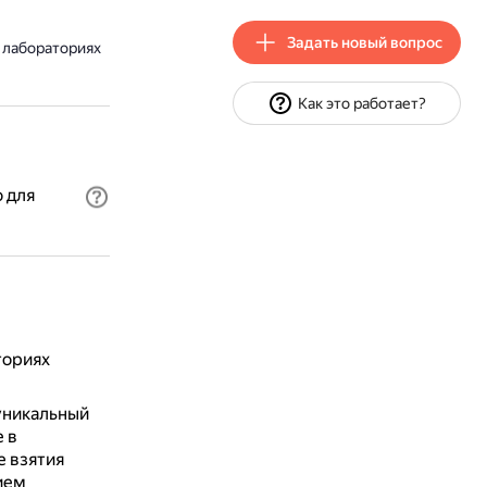
Задать новый вопрос
 лабораториях
Как это работает?
 для
ториях
уникальный
 в
е взятия
ием