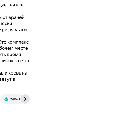
ает на все
ь от врачей
чески
е результаты
Это комплекс
абочем месте
ить время
шибок за счёт
али кровь на
везут в
www.invitro.ru