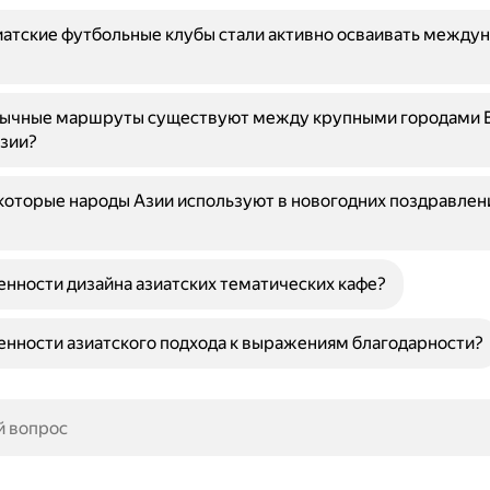
атские футбольные клубы стали активно осваивать между
бычные маршруты существуют между крупными городами 
зии?
оторые народы Азии используют в новогодних поздравлени
енности дизайна азиатских тематических кафе?
енности азиатского подхода к выражениям благодарности?