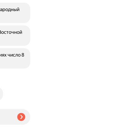
народный
Восточной
ях число 8