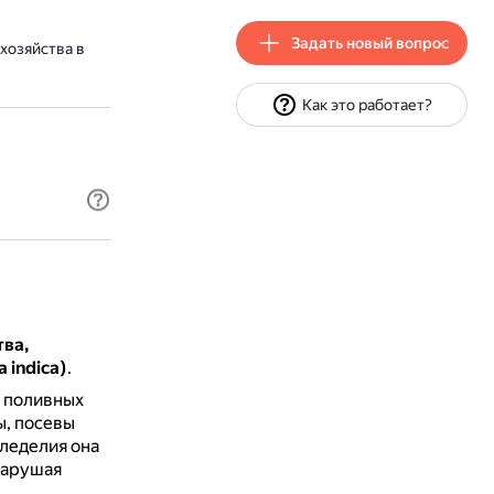
Задать новый вопрос
хозяйства в
Как это работает?
тва,
 indica)
.
а поливных
ы, посевы
мледелия она
нарушая