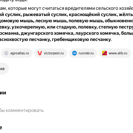
ам, которые могут считаться вредителями сельского хозяйс
й суслик, рыжеватый суслик, краснощёкий суслик, жёлт
 домовую мышь, лесную мышь, полевую мышь, обыкновенн
вку, узкочерепную, или стадную, полевку, степную пестр
рсманна, джунгарского хомячка, лаурского хомячка, бол
раснохвостую песчанку, гребенщиковую песчанку
.
agroatlas.ru
victorpest.ru
rusneb.ru
www.alib.ru
ске
ии
обы комментировать
е