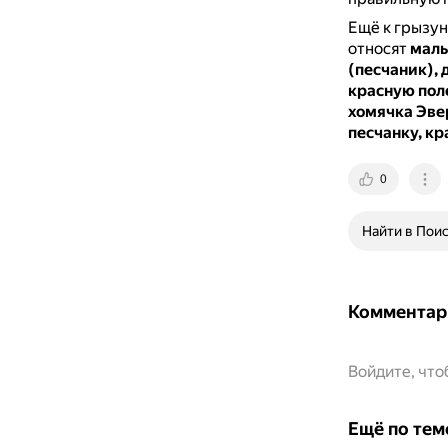
Ещё к грызун
относят
малы
(песчаник),
красную поле
хомячка Эве
песчанку, к
0
Найти в Пои
Комментар
Войдите, чт
Ещё по тем