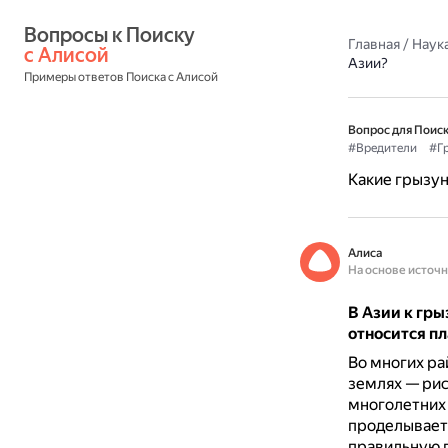
Вопросы к Поиску 
Главная
/
Наука
с Алисой
Азии?
Примеры ответов Поиска с Алисой
Вопрос для Поиск
#Вредители
#Г
Какие грызун
Алиса
На основе источ
В Азии к гры
относится пл
Во многих ра
землях — рис
многолетних 
проделывает 
правильную 