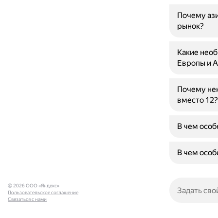
Почему ази
рынок?
Какие нео
Европы и А
Почему нек
вместо 12?
В чем особ
В чем особ
© 2026 ООО «Яндекс»
Пользовательское соглашение
Связаться с нами