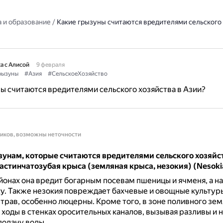
 и образование
/
Какие грызуны считаются вредителями сельского 
а с Алисой
9 февраля
рызуны
#Азия
#СельскоеХозяйство
ы считаются вредителями сельского хозяйства в Азии?
ников, возможны неточности
зунам, которые считаются вредителями сельского хозяйс
астинчатозубая крыса (земляная крыса, незокия) (Nesokia
йонах она вредит богарным посевам пшеницы и ячменя, а н
у.
Также незокия повреждает бахчевые и овощные культур
трав, особенно люцерны.
Кроме того, в зоне поливного зе
ходы в стенках оросительных каналов, вызывая разливы и 
подачу воды.