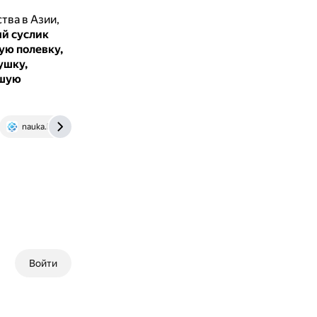
тва в Азии,
ый суслик
ую полевку,
ушку,
ьшую
nauka.kz
Войти