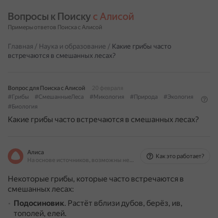
Вопросы к Поиску 
с Алисой
Примеры ответов Поиска с Алисой
Главная
/
Наука и образование
/
Какие грибы часто
встречаются в смешанных лесах?
Вопрос для Поиска с Алисой
20 февраля
#Грибы
#СмешанныеЛеса
#Микология
#Природа
#Экология
#Биология
Какие грибы часто встречаются в смешанных лесах?
Алиса
Как это работает?
На основе источников, возможны неточности
Некоторые грибы, которые часто встречаются в
смешанных лесах:
Подосиновик
.
Растёт вблизи дубов, берёз, ив,
тополей, елей.