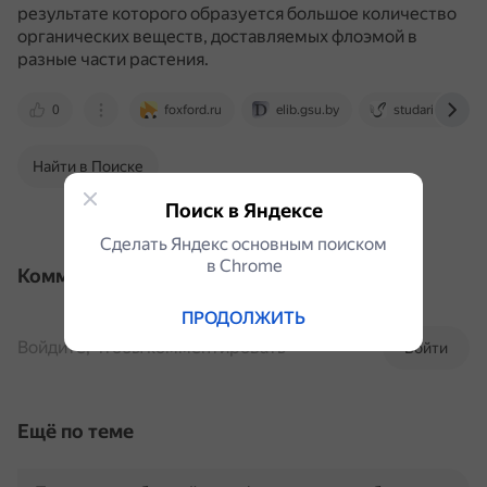
результате которого образуется большое количество
органических веществ, доставляемых флоэмой в
разные части растения.
0
foxford.ru
elib.gsu.by
studarium.ru
Найти в Поиске
Поиск в Яндексе
Сделать Яндекс основным поиском
в Сhrome
Комментарии
ПРОДОЛЖИТЬ
Войдите, чтобы комментировать
Войти
Ещё по теме