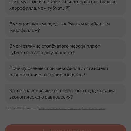
Почему столбчатый мезофилл содержит больше
хлорофилла, чем губчатый?
В чем разница между столбчатым и губчатым
мезофиллом?
В чем отличие столбчатого мезофилла от
губчатого в структуре листа?
Почему разные слои мезофилла листа имеют
разное количество хлоропластов?
Какое значение имеют протозоо в поддержании
экологического равновесия?
© 2026 ООО «Яндекс»
Пользовательское соглашение
Связаться с нами