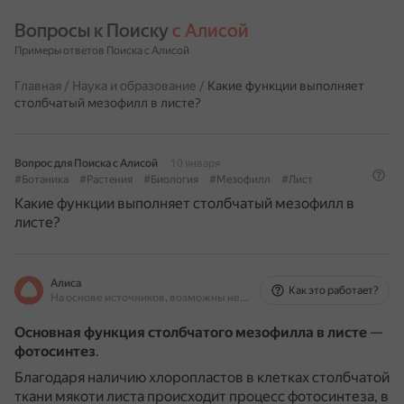
Вопросы к Поиску 
с Алисой
Примеры ответов Поиска с Алисой
Главная
/
Наука и образование
/
Какие функции выполняет
столбчатый мезофилл в листе?
Вопрос для Поиска с Алисой
10 января
#Ботаника
#Растения
#Биология
#Мезофилл
#Лист
Какие функции выполняет столбчатый мезофилл в
листе?
Алиса
Как это работает?
На основе источников, возможны неточности
Основная функция столбчатого мезофилла в листе
—
фотосинтез
.
Благодаря наличию хлоропластов в клетках столбчатой
ткани мякоти листа происходит процесс фотосинтеза, в