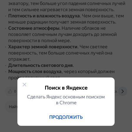
экватору, тем больше угол падения солнечных лучей
и тем сильнее нагревается земная поверхность.
Плотность и влажность воздуха
.
Чем они выше, тем
меньше радиации получает земная поверхность.
Состояние атмосферы
.
Наличие облаков не
позволяет солнечным лучам доходить до земной
поверхности в полной мере.
Характер земной поверхности
.
Чем светлее
поверхность, тем больше солнечных лучей она
отражает.
Длительность светового дня
.
Мощность слоя воздуха
, через который должен
пройти солнечный свет.
Поиск в Яндексе
0
rep.bntu.by
travelask.ru
infourok.ru
Сделать Яндекс основным поиском
в Сhrome
Найти в Поиске
ПРОДОЛЖИТЬ