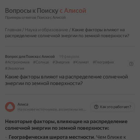
Вопросы к Поиску 
с Алисой
Примеры ответов Поиска с Алисой
Главная
/
Наука и образование
/
Какие факторы влияют на
распределение солнечной энергии по земной поверхности?
Вопрос для Поиска с Алисой
19 февраля
#Астрономия
#Солнце
#Энергия
#Климат
#География
#Экология
Какие факторы влияют на распределение солнечной
энергии по земной поверхности?
Алиса
Как это работает?
На основе источников, возможны неточности
Некоторые факторы, влияющие на распределение
солнечной энергии по земной поверхности:
Географическая широта местности
.
Чем ближе к