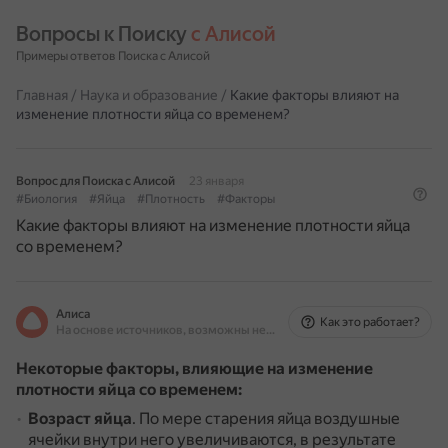
Вопросы к Поиску 
с Алисой
Примеры ответов Поиска с Алисой
Главная
/
Наука и образование
/
Какие факторы влияют на
изменение плотности яйца со временем?
Вопрос для Поиска с Алисой
23 января
#Биология
#Яйца
#Плотность
#Факторы
Какие факторы влияют на изменение плотности яйца
со временем?
Алиса
Как это работает?
На основе источников, возможны неточности
Некоторые факторы, влияющие на изменение
плотности яйца со временем:
Возраст яйца
.
По мере старения яйца воздушные
ячейки внутри него увеличиваются, в результате