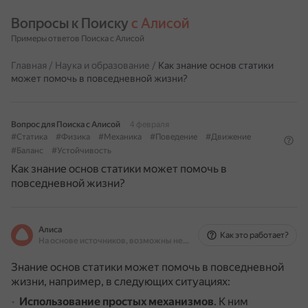
Вопросы к Поиску 
с Алисой
Примеры ответов Поиска с Алисой
Главная
/
Наука и образование
/
Как знание основ статики
может помочь в повседневной жизни?
Вопрос для Поиска с Алисой
4 февраля
#Статика
#Физика
#Механика
#Поведение
#Движение
#Баланс
#Устойчивость
Как знание основ статики может помочь в
повседневной жизни?
Алиса
Как это работает?
На основе источников, возможны неточности
Знание основ статики может помочь в повседневной
жизни, например, в следующих ситуациях:
Использование простых механизмов
.
К ним