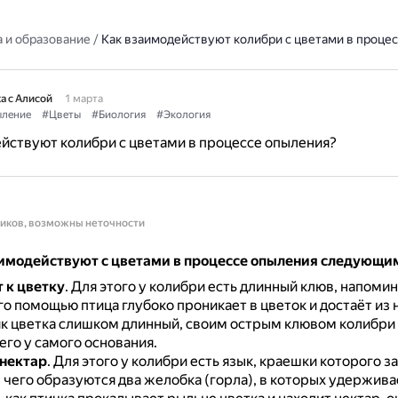
 и образование
/
Как взаимодействуют колибри с цветами в проце
а с Алисой
1 марта
ление
#Цветы
#Биология
#Экология
йствуют колибри с цветами в процессе опыления?
ников, возможны неточности
имодействуют с цветами в процессе опыления следующи
 к цветку
.
Для этого у колибри есть длинный клюв, напом
го помощью птица глубоко проникает в цветок и достаёт из 
ик цветка слишком длинный, своим острым клювом колибри
его у самого основания.
нектар
.
Для этого у колибри есть язык, краешки которого з
 чего образуются два желобка (горла), в которых удержива