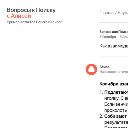
Вопросы к Поиску 
Главная
/
Наука
с Алисой
Примеры ответов Поиска с Алисой
Вопрос для Поиск
#Колибри
#Опы
Как взаимоде
Алиса
На основе источ
Колибри вза
Подлетают
иголку.
С е
Если венч
проколоть 
Собирают 
результате