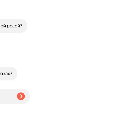
той росой?
розах?