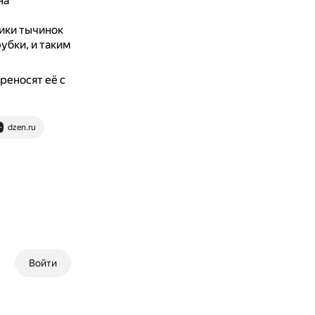
на
ники тычинок
убки, и таким
ереносят её с
dzen.ru
Войти