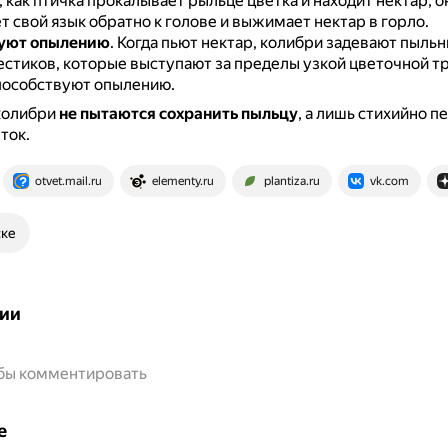
, как птичка прокалывает рыльце цветка и находит нектар, о
т свой язык обратно к голове и выжимает нектар в горло.
уют опылению
.
Когда пьют нектар, колибри задевают пыль
естиков, которые выступают за пределы узкой цветочной тр
пособствуют опылению.
колибри
не пытаются сохранить пыльцу
, а лишь стихийно п
ток.
otvet.mail.ru
elementy.ru
plantiza.ru
vk.com
ске
ии
обы комментировать
е