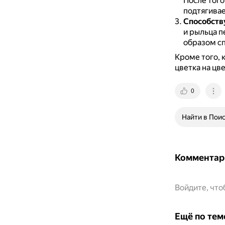
После того
подтягивае
Способств
и рыльца п
образом с
Кроме того, 
цветка на цве
0
Найти в Пои
Комментар
Войдите, чт
Ещё по тем