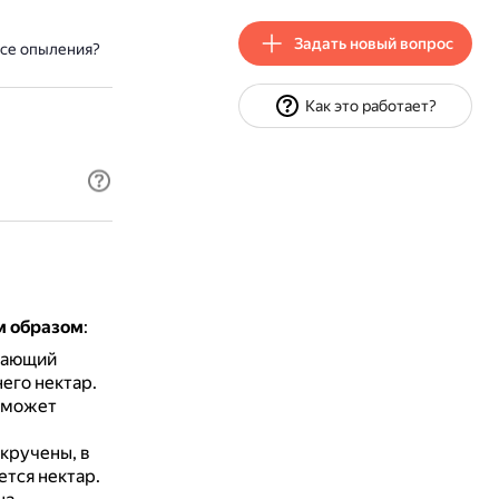
Задать новый вопрос
ссе опыления?
Как это работает?
м образом
:
инающий
него нектар.
 может
акручены, в
ется нектар.