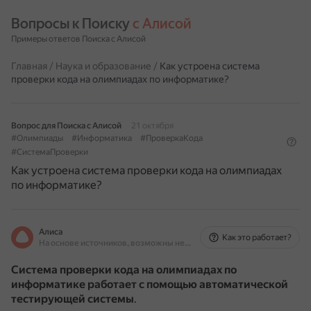
Вопросы к Поиску 
с Алисой
Примеры ответов Поиска с Алисой
Главная
/
Наука и образование
/
Как устроена система
проверки кода на олимпиадах по информатике?
Вопрос для Поиска с Алисой
21 октября
#Олимпиады
#Информатика
#ПроверкаКода
#СистемаПроверки
Как устроена система проверки кода на олимпиадах
по информатике?
Алиса
Как это работает?
На основе источников, возможны неточности
Система проверки кода на олимпиадах по
информатике работает с помощью автоматической
тестирующей системы
.