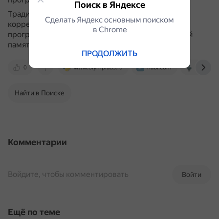
Поиск в Яндексе
Традиционно оцениваются такие параметры, как
Сделать Яндекс основным поиском
корректность полученного ответа, время работы
в Сhrome
программы и объём использованной оперативной
памяти.
ПРОДОЛЖИТЬ
0
www.olympiads.ru
habr.com
moluch.
Найти в Поиске
Комментарии
Войдите, чтобы комментировать
Войти
Ещё по теме