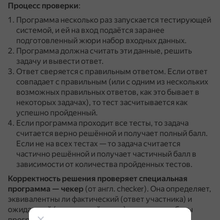
Процесс проверки
:
Программа несколько раз запускается тестирующей
системой, и ей на вход подаётся заранее
подготовленный жюри набор входных данных.
Программа должна считать эти данные, решить
задачу и вывести ответ.
Ответ сверяется с правильным ответом.
Если ответ
совпадает с правильным (или с одним из нескольких
возможных правильных ответов, как это бывает в
некоторых задачах), то тест засчитывается как
успешно пройденный.
Если программа проходит все тесты, то задача
считается верно решённой и получает полный балл.
Если не на всех тестах — то задача считается
частично решённой и получает частичный балл в
зависимости от количества пройденных тестов.
Корректность решения проверяет специальная
программа — чекер
(от англ. checker).
Она определяет,
эквивалентны ли фактический (ответ участника) и
ожидаемый (правильный ответ) результат работы
программы.